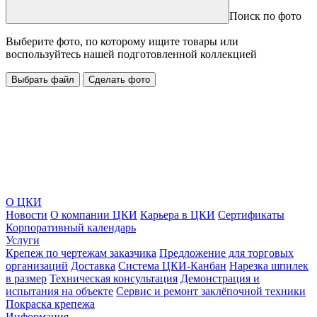
Поиск по фото
Выберите фото, по которому ищите товары или
воспользуйтесь нашей подготовленной коллекцией
Выбрать файл
Сделать фото
О ЦКИ
Новости
О компании ЦКИ
Карьера в ЦКИ
Сертификаты
Корпоративный календарь
Услуги
Крепеж по чертежам заказчика
Предложение для торговых
организаций
Доставка
Система ЦКИ-Канбан
Нарезка шпилек
в размер
Техническая консультация
Демонстрация и
испытания на объекте
Сервис и ремонт заклёпочной техники
Покраска крепежа
Информация