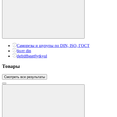
Саморезы и шурупы по DIN, ISO, ГОСТ
болт din
dgfrdfhggtfjytkyul
Товары
Смотреть все результаты