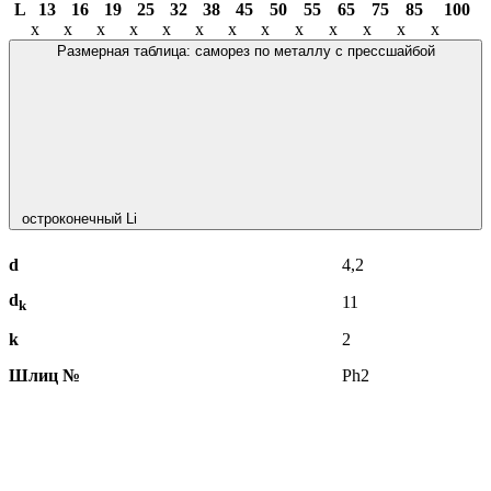
L
13
16
19
25
32
38
45
50
55
65
75
85
100
х
х
х
х
х
х
х
х
х
х
х
х
х
Размерная таблица: саморез по металлу с прессшайбой
остроконечный Li
d
4,2
d
11
k
k
2
Шлиц №
Ph2