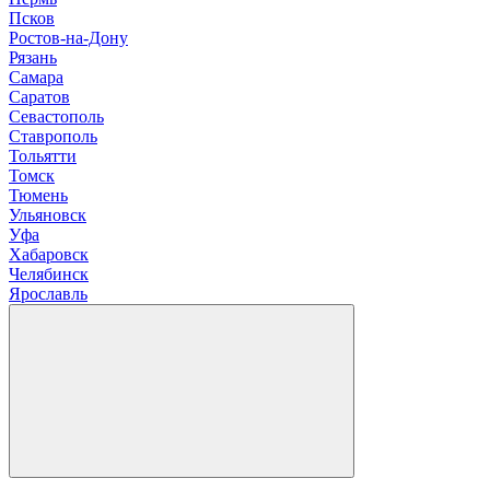
Псков
Р
остов-на-Дону
Рязань
С
амара
Саратов
Севастополь
Ставрополь
Т
ольятти
Томск
Тюмень
У
льяновск
Уфа
Х
абаровск
Ч
елябинск
Я
рославль