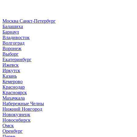
Москва
Санкт-Петербург
Б
алашиха
Барнаул
В
ладивосток
Волгоград
Воронеж
Выборг
Е
катеринбург
И
жевск
Иркутск
К
азань
Кемерово
Краснодар
Красноярск
М
ахачкала
Н
абережные Челны
Нижний Новгород
Новокузнецк
Новосибирск
О
мск
Оренбург
П
ермь