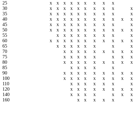
25
х
х
х
х
х
х
х
х
х
30
х
х
х
х
х
х
х
х
х
х
35
х
х
х
х
х
х
х
х
х
х
40
х
х
х
х
х
х
х
х
х
х
х
45
х
х
х
х
х
х
х
х
х
х
50
х
х
х
х
х
х
х
х
х
х
х
55
х
х
х
х
х
х
х
х
х
60
х
х
х
х
х
х
х
х
х
х
х
65
х
х
х
х
х
х
х
х
70
х
х
х
х
х
х
х
х
х
75
х
х
х
х
х
х
х
х
80
х
х
х
х
х
х
х
х
х
85
х
х
х
х
х
90
х
х
х
х
х
х
х
х
х
100
х
х
х
х
х
х
х
х
х
110
х
х
х
х
х
х
х
120
х
х
х
х
х
х
х
х
140
х
х
х
х
х
х
х
160
х
х
х
х
х
х