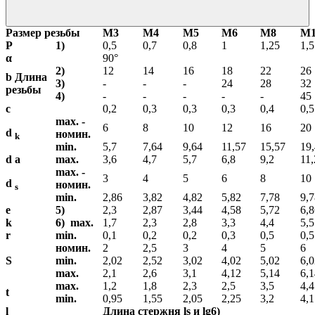
Размер резьбы
М3
М4
М5
М6
М8
М1
P
1)
0,5
0,7
0,8
1
1,25
1,5
α
90°
2)
12
14
16
18
22
26
b Длина
3)
-
-
-
24
28
32
резьбы
4)
-
-
-
-
-
45
c
0,2
0,3
0,3
0,3
0,4
0,5
max. -
6
8
10
12
16
20
d
номин.
k
min.
5,7
7,64
9,64
11,57
15,57
19
d a
max.
3,6
4,7
5,7
6,8
9,2
11,
max. -
3
4
5
6
8
10
d
номин.
s
min.
2,86
3,82
4,82
5,82
7,78
9,7
e
5)
2,3
2,87
3,44
4,58
5,72
6,8
k
6) max.
1,7
2,3
2,8
3,3
4,4
5,5
r
min.
0,1
0,2
0,2
0,3
0,5
0,5
номин.
2
2,5
3
4
5
6
S
min.
2,02
2,52
3,02
4,02
5,02
6,0
max.
2,1
2,6
3,1
4,12
5,14
6,1
max.
1,2
1,8
2,3
2,5
3,5
4,4
t
min.
0,95
1,55
2,05
2,25
3,2
4,1
l
Длина стержня ls и lg6)