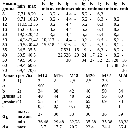
Номин.
ls
lg
ls
lg
ls
lg
ls
lg
ls
lg
ls
min
max
длина
min
max
min
max
min
max
min
max
min
max
mi
8
7,71
8,29
-
3,2
-
4,4
-
5,2
-
6,3
10
9,71
10,29
-
3,2
-
4,4
-
5,2
-
6,3
-
8,2
12
11,65
12,35
-
3,2
-
4,4
-
5,2
-
6,3
-
8,2
-
16
15,65
16,35
-
3,2
-
4,4
-
5,2
-
6,3
-
8,2
-
20
19,58
20,42
-
3,2
-
4,4
-
5,2
-
6,3
-
8,2
-
25
24,58
25,42
10,5
13
-
4,4
-
5,2
-
6,3
-
8,2
-
30
29,58
30,42
15,5
18
12,5
16
-
5,2
-
6,3
-
8,2
-
35
34,5
35,5
17,5
21
15
19
-
6,3
-
8,2
-
40
39,5
40,5
22,5
26
20
24
17
22
-
8,2
-
50
49,5
50,5
30
34
27
32
21,7
28
16,
60
59,4
60,6
31,7
38
26,
70
69,4
70,6
36,
Размер резьбы
М14
М16
М18
М20
М22
М24
P
1)
2
2
2,5
2,5
2,5
3
α
90°
60°
b
2)
34
38
42
46
50
54
Длина
3)
40
44
48
52
56
60
резьбы
4)
53
57
61
65
69
73
c
0,5
0,5
0,5
0,5
1
1
max. -
27
30
33
36
36
39
d
номин.
k
min.
36,48
29,48
32,28
35,38
35,38
38,3
d a
max.
15,7
17,7
20,2
22,4
24,4
36,4