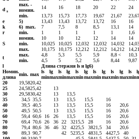
max. -
14
16
18
20
22
24
d
номин.
s
min.
13,73
15,73
17,73
19,67
21,67
23,6
e
5)
13,43
13,43
13,72
13,72
16
16
k
6) max.
7
7,5
8
8,5
13,1
14
r
min.
1
1
1
1
1
1,6
номин.
10
10
12
12
14
14
S
min.
10,025
10,025
12,032
12,032
14,032
14,0
max.
10,175
10,175
12,212
12,212
14,212
14,2
max.
4,8
5,3
5,5
5,9
8,8 <
10,3
t
min.
4,5
5
5,2
5,6
8,44
9,87
l
Длина стержня ls и lg6)
Номин.
ls
lg
ls
lg
ls
lg
ls
lg
ls
lg
ls
l
min.
max
длина
min
max
min
max
min
max
min
max
min
max
min
20
19,58
20,42
25
24,58
25,42
13
30
29,58
30,42
13
13,5
35
34,5
35,5
13
13,5
15,5
16
40
39,5
40,5
13
13,5
15,5
16
20,6
50
49,5
50,5
13
13,5
15,5
16
20,6
60
59,4
60,6
16
26
13,5
15,5
16
20,6
70
69,4
70,6
26
36
22
32
15,5
28
16
20,6
80
79,4
80,6
36
46
32
42
25,5
38
21,5
34
20,6
90
89,3
90,7
42
52
35,5
48
31,5
44
27,5
40
100
99,3
100,7
45,5
58
41,5
54
37,5
50
31