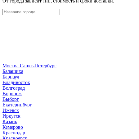
От города зависит тип, стоимость и сроки доставки.
Москва
Санкт-Петербург
Б
алашиха
Барнаул
В
ладивосток
Волгоград
Воронеж
Выборг
Е
катеринбург
И
жевск
Иркутск
К
азань
Кемерово
Краснодар
Красноярск