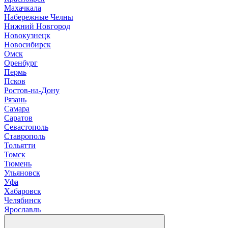
М
ахачкала
Н
абережные Челны
Нижний Новгород
Новокузнецк
Новосибирск
О
мск
Оренбург
П
ермь
Псков
Р
остов-на-Дону
Рязань
С
амара
Саратов
Севастополь
Ставрополь
Т
ольятти
Томск
Тюмень
У
льяновск
Уфа
Х
абаровск
Ч
елябинск
Я
рославль