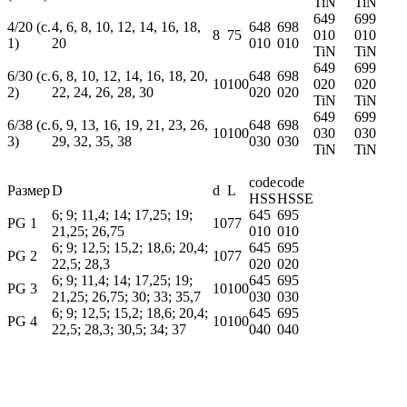
TiN
TiN
649
699
4/20 (c.
4, 6, 8, 10, 12, 14, 16, 18,
648
698
8
75
010
010
1)
20
010
010
TiN
TiN
649
699
6/30 (c.
6, 8, 10, 12, 14, 16, 18, 20,
648
698
10
100
020
020
2)
22, 24, 26, 28, 30
020
020
TiN
TiN
649
699
6/38 (c.
6, 9, 13, 16, 19, 21, 23, 26,
648
698
10
100
030
030
3)
29, 32, 35, 38
030
030
TiN
TiN
code
code
Размер
D
d
L
HSS
HSSE
6; 9; 11,4; 14; 17,25; 19;
645
695
PG 1
10
77
21,25; 26,75
010
010
6; 9; 12,5; 15,2; 18,6; 20,4;
645
695
PG 2
10
77
22,5; 28,3
020
020
6; 9; 11,4; 14; 17,25; 19;
645
695
PG 3
10
100
21,25; 26,75; 30; 33; 35,7
030
030
6; 9; 12,5; 15,2; 18,6; 20,4;
645
695
PG 4
10
100
22,5; 28,3; 30,5; 34; 37
040
040