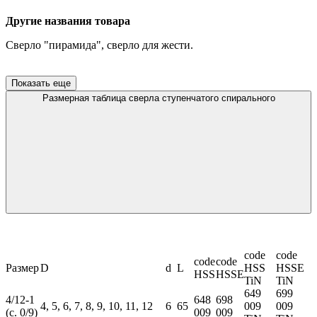
Другие названия товара
Cверло "пирамида", сверло для жести.
Показать еще
Размерная таблица сверла ступенчатого спирального
code
code
code
code
Размер
D
d
L
HSS
HSSE
HSS
HSSE
TiN
TiN
649
699
4/12-1
648
698
4, 5, 6, 7, 8, 9, 10, 11, 12
6
65
009
009
(c. 0/9)
009
009