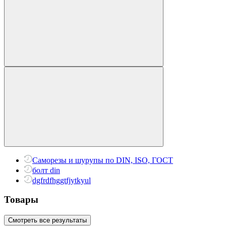
Саморезы и шурупы по DIN, ISO, ГОСТ
болт din
dgfrdfhggtfjytkyul
Товары
Смотреть все результаты