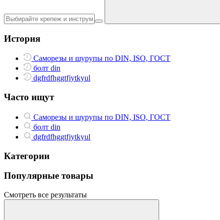
История
Саморезы и шурупы по DIN, ISO, ГОСТ
болт din
dgfrdfhggtfjytkyul
Часто ищут
Саморезы и шурупы по DIN, ISO, ГОСТ
болт din
dgfrdfhggtfjytkyul
Категории
Популярные товары
Смотреть все результаты