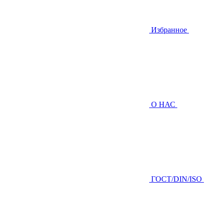
Избранное
О НАС
ГOCТ/DIN/ISO