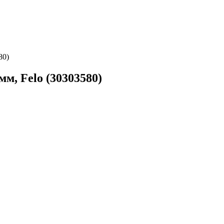
80)
, Felo (30303580)