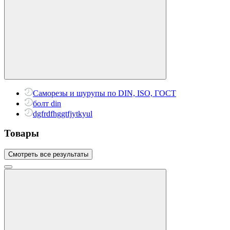
Саморезы и шурупы по DIN, ISO, ГОСТ
болт din
dgfrdfhggtfjytkyul
Товары
Смотреть все результаты