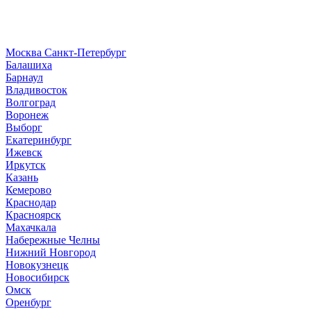
Москва
Санкт-Петербург
Б
алашиха
Барнаул
В
ладивосток
Волгоград
Воронеж
Выборг
Е
катеринбург
И
жевск
Иркутск
К
азань
Кемерово
Краснодар
Красноярск
М
ахачкала
Н
абережные Челны
Нижний Новгород
Новокузнецк
Новосибирск
О
мск
Оренбург