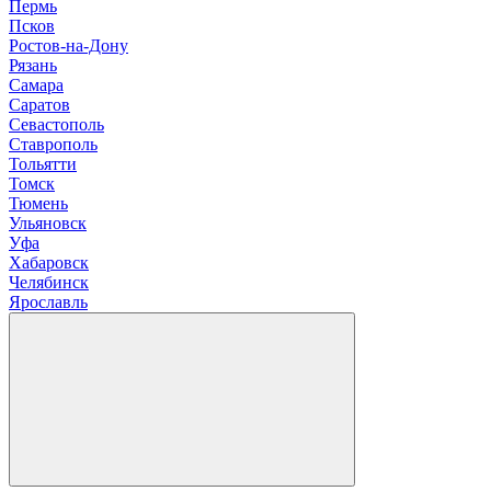
П
ермь
Псков
Р
остов-на-Дону
Рязань
С
амара
Саратов
Севастополь
Ставрополь
Т
ольятти
Томск
Тюмень
У
льяновск
Уфа
Х
абаровск
Ч
елябинск
Я
рославль