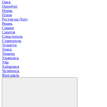
О
мск
Оренбург
П
ермь
Псков
Р
остов-на-Дону
Рязань
С
амара
Саратов
Севастополь
Ставрополь
Т
ольятти
Томск
Тюмень
У
льяновск
Уфа
Х
абаровск
Ч
елябинск
Я
рославль