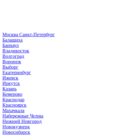
Москва
Санкт-Петербург
Б
алашиха
Барнаул
В
ладивосток
Волгоград
Воронеж
Выборг
Е
катеринбург
И
жевск
Иркутск
К
азань
Кемерово
Краснодар
Красноярск
М
ахачкала
Н
абережные Челны
Нижний Новгород
Новокузнецк
Новосибирск