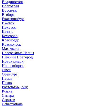
В
ладивосток
Волгоград
Воронеж
Выборг
Е
катеринбург
И
жевск
Иркутск
К
азань
Кемерово
Краснодар
Красноярск
М
ахачкала
Н
абережные Челны
Нижний Новгород
Новокузнецк
Новосибирск
О
мск
Оренбург
П
ермь
Псков
Р
остов-на-Дону
Рязань
С
амара
Саратов
Севастополь