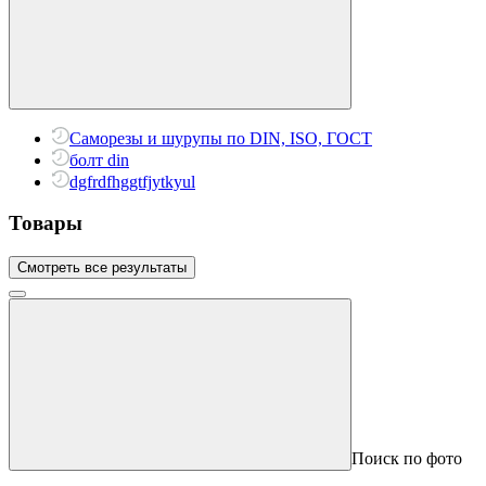
Саморезы и шурупы по DIN, ISO, ГОСТ
болт din
dgfrdfhggtfjytkyul
Товары
Смотреть все результаты
Поиск по фото