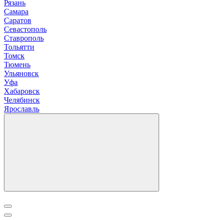
Рязань
С
амара
Саратов
Севастополь
Ставрополь
Т
ольятти
Томск
Тюмень
У
льяновск
Уфа
Х
абаровск
Ч
елябинск
Я
рославль