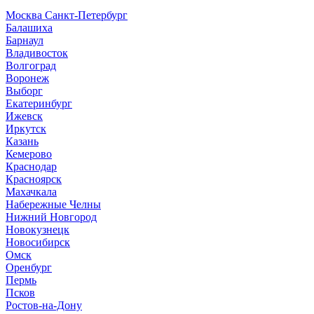
Москва
Санкт-Петербург
Б
алашиха
Барнаул
В
ладивосток
Волгоград
Воронеж
Выборг
Е
катеринбург
И
жевск
Иркутск
К
азань
Кемерово
Краснодар
Красноярск
М
ахачкала
Н
абережные Челны
Нижний Новгород
Новокузнецк
Новосибирск
О
мск
Оренбург
П
ермь
Псков
Р
остов-на-Дону