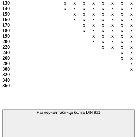
130
х
х
х
х
х
х
х
х
140
х
х
х
х
х
х
х
х
150
х
х
х
х
х
х
х
160
х
х
х
х
х
х
х
170
х
х
х
х
х
х
180
х
х
х
х
х
х
190
х
х
х
х
х
200
х
х
х
х
х
220
х
х
х
х
240
х
х
260
х
х
280
х
300
х
320
340
360
Размерная таблица болта DIN 931