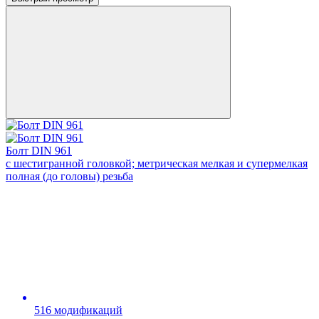
Болт DIN 961
с шестигранной головкой; метрическая мелкая и супермелкая
полная (до головы) резьба
516 модификаций