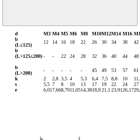
d
М3
М4
М5
М6
М8
М10
М12
М14
М16
М
b
12
14
16
18
22
26
30
34
38
42
(L≤125)
b
(L>125≤200)
-
-
22
24
28
32
36
40
44
48
b
-
-
-
-
-
45
49
53
57
61
(L>
200)
k
2
2,8
3,5
4
5,3
6,4
7,5
8,8
10
11
s
5,5
7
8
10
13
17
19
22
24
27
e
6,01
7,66
8,79
11,05
14,38
18,9
21,1
23,91
26,17
29