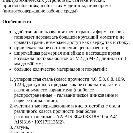
электротехнических устройствах, сантехнических
приспособлениях, в объектах медицины, пищепрома
(кислотосодержащие рабочие среды).
Особенности:
удобство использования: шестигранная форма головы
позволяет передавать большой крутящий момент и не
срывать грани, возможен доступ как сверху, так и сбоку;
привлекательное соотношение цена-качество;
широчайшая размерная линейка: в настоящее время
возможна поставка болтов от М2 до М72 длинной от 3
мм до 600 мм;
большое количество материалов и покрытий:
углеродистая сталь (класс прочности 4.6, 5.8, 8.8, 10.9,
12.9), доступны в продаже как без покрытия, так и с
различными его вариантами (наиболее
распространенные – гальваническое цинкование и
горячее цинкование),
аустенитные нержавеющие и кислотостойкие стали
различного класса прочности (наиболее
распространенные - А2/ AISI304/ 08Х18Н10 и A4/
AISI316 / 10Х17H13M2),
латунь,
полиамид.