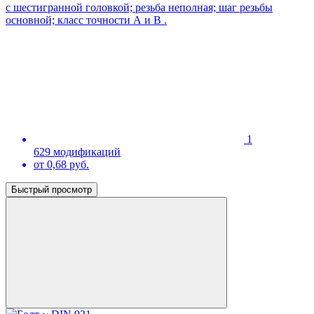
с шестигранной головкой; резьба неполная; шаг резьбы
основной; класс точности А и В .
1
629 модификаций
от 0,68 руб.
Быстрый просмотр