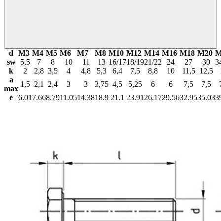
d
М3
М4
М5
М6
М7
М8
М10
М12
М14
М16
М18
М20
М
sw
5,5
7
8
10
11
13
16/17
18/19
21/22
24
27
30
3
k
2
2,8
3,5
4
4,8
5,3
6,4
7,5
8,8
10
11,5
12,5
a
1,5
2,1
2,4
3
3
3,75
4,5
5,25
6
6
7,5
7,5
max
e
6.01
7.66
8.79
11.05
14.38
18.9
21.1
23.91
26.17
29.56
32.95
35.03
3