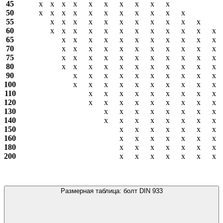
45
х
х
х
х
х
х
х
х
х
х
50
х
х
х
х
х
х
х
х
х
х
х
55
х
х
х
х
х
х
х
х
х
х
х
60
х
х
х
х
х
х
х
х
х
х
х
х
65
х
х
х
х
х
х
х
х
х
х
х
70
х
х
х
х
х
х
х
х
х
х
х
75
х
х
х
х
х
х
х
х
х
х
х
80
х
х
х
х
х
х
х
х
х
х
х
90
х
х
х
х
х
х
х
х
х
х
100
х
х
х
х
х
х
х
х
х
х
110
х
х
х
х
х
х
х
х
х
120
х
х
х
х
х
х
х
х
х
130
х
х
х
х
х
х
х
х
140
х
х
х
х
х
х
х
х
150
х
х
х
х
х
х
х
160
х
х
х
х
х
х
х
180
х
х
х
х
х
х
х
200
х
х
х
х
х
х
х
Размерная таблица: болт DIN 933