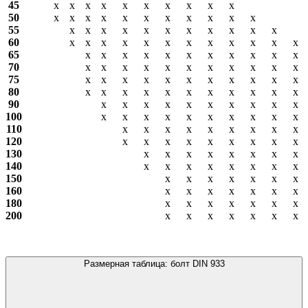
45
х
х
х
х
х
х
х
х
х
х
50
х
х
х
х
х
х
х
х
х
х
х
55
х
х
х
х
х
х
х
х
х
х
х
60
х
х
х
х
х
х
х
х
х
х
х
х
65
х
х
х
х
х
х
х
х
х
х
х
70
х
х
х
х
х
х
х
х
х
х
х
75
х
х
х
х
х
х
х
х
х
х
х
80
х
х
х
х
х
х
х
х
х
х
х
90
х
х
х
х
х
х
х
х
х
х
100
х
х
х
х
х
х
х
х
х
х
110
х
х
х
х
х
х
х
х
х
120
х
х
х
х
х
х
х
х
х
130
х
х
х
х
х
х
х
х
140
х
х
х
х
х
х
х
х
150
х
х
х
х
х
х
х
160
х
х
х
х
х
х
х
180
х
х
х
х
х
х
х
200
х
х
х
х
х
х
х
Размерная таблица: болт DIN 933