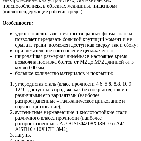
электротехнических устройствах, сантехнических
приспособлениях, в объектах медицины, пищепрома
(кислотосодержащие рабочие среды).
Особенности:
удобство использования: шестигранная форма головы
позволяет передавать большой крутящий момент и не
срывать грани, возможен доступ как сверху, так и сбоку;
привлекательное соотношение цена-качество;
широчайшая размерная линейка: в настоящее время
возможна поставка болтов от М2 до М72 длинной от 3
мм до 600 мм;
большое количество материалов и покрытий:
углеродистая сталь (класс прочности 4.6, 5.8, 8.8, 10.9,
12.9), доступны в продаже как без покрытия, так и с
различными его вариантами (наиболее
распространенные – гальваническое цинкование и
горячее цинкование),
аустенитные нержавеющие и кислотостойкие стали
различного класса прочности (наиболее
распространенные - А2/ AISI304/ 08Х18Н10 и A4/
AISI316 / 10Х17H13M2),
латунь,
полиамид.