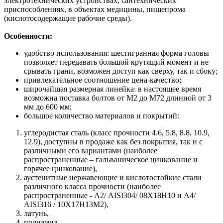
электротехнических устройствах, сантехнических
приспособлениях, в объектах медицины, пищепрома
(кислотосодержащие рабочие среды).
Особенности:
удобство использования: шестигранная форма головы
позволяет передавать большой крутящий момент и не
срывать грани, возможен доступ как сверху, так и сбоку;
привлекательное соотношение цена-качество;
широчайшая размерная линейка: в настоящее время
возможна поставка болтов от М2 до М72 длинной от 3
мм до 600 мм;
большое количество материалов и покрытий:
углеродистая сталь (класс прочности 4.6, 5.8, 8.8, 10.9,
12.9), доступны в продаже как без покрытия, так и с
различными его вариантами (наиболее
распространенные – гальваническое цинкование и
горячее цинкование),
аустенитные нержавеющие и кислотостойкие стали
различного класса прочности (наиболее
распространенные - А2/ AISI304/ 08Х18Н10 и A4/
AISI316 / 10Х17H13M2),
латунь,
полиамид.