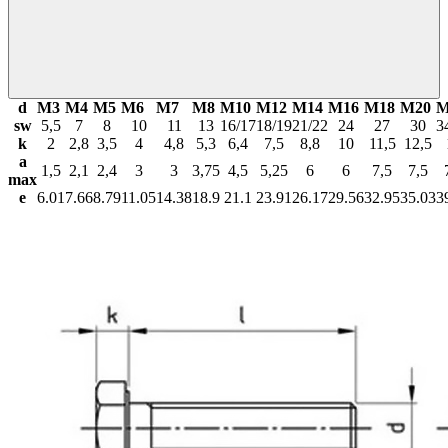
d
М3
М4
М5
М6
М7
М8
М10
М12
М14
М16
М18
М20
М
sw
5,5
7
8
10
11
13
16/17
18/19
21/22
24
27
30
3
k
2
2,8
3,5
4
4,8
5,3
6,4
7,5
8,8
10
11,5
12,5
a
1,5
2,1
2,4
3
3
3,75
4,5
5,25
6
6
7,5
7,5
max
e
6.01
7.66
8.79
11.05
14.38
18.9
21.1
23.91
26.17
29.56
32.95
35.03
3