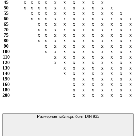
45
х
х
х
х
х
х
х
х
х
х
50
х
х
х
х
х
х
х
х
х
х
х
55
х
х
х
х
х
х
х
х
х
х
х
60
х
х
х
х
х
х
х
х
х
х
х
х
65
х
х
х
х
х
х
х
х
х
х
х
70
х
х
х
х
х
х
х
х
х
х
х
75
х
х
х
х
х
х
х
х
х
х
х
80
х
х
х
х
х
х
х
х
х
х
х
90
х
х
х
х
х
х
х
х
х
х
100
х
х
х
х
х
х
х
х
х
х
110
х
х
х
х
х
х
х
х
х
120
х
х
х
х
х
х
х
х
х
130
х
х
х
х
х
х
х
х
140
х
х
х
х
х
х
х
х
150
х
х
х
х
х
х
х
160
х
х
х
х
х
х
х
180
х
х
х
х
х
х
х
200
х
х
х
х
х
х
х
Размерная таблица: болт DIN 933