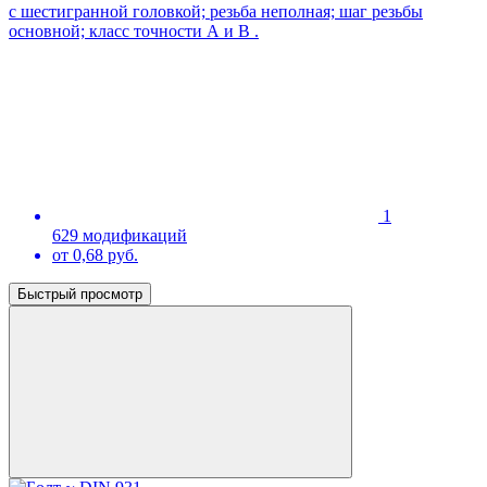
с шестигранной головкой; резьба неполная; шаг резьбы
основной; класс точности А и В .
1
629 модификаций
от 0,68 руб.
Быстрый просмотр