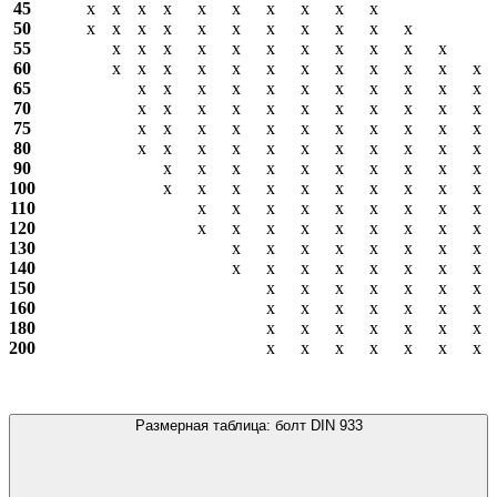
45
х
х
х
х
х
х
х
х
х
х
50
х
х
х
х
х
х
х
х
х
х
х
55
х
х
х
х
х
х
х
х
х
х
х
60
х
х
х
х
х
х
х
х
х
х
х
х
65
х
х
х
х
х
х
х
х
х
х
х
70
х
х
х
х
х
х
х
х
х
х
х
75
х
х
х
х
х
х
х
х
х
х
х
80
х
х
х
х
х
х
х
х
х
х
х
90
х
х
х
х
х
х
х
х
х
х
100
х
х
х
х
х
х
х
х
х
х
110
х
х
х
х
х
х
х
х
х
120
х
х
х
х
х
х
х
х
х
130
х
х
х
х
х
х
х
х
140
х
х
х
х
х
х
х
х
150
х
х
х
х
х
х
х
160
х
х
х
х
х
х
х
180
х
х
х
х
х
х
х
200
х
х
х
х
х
х
х
Размерная таблица: болт DIN 933