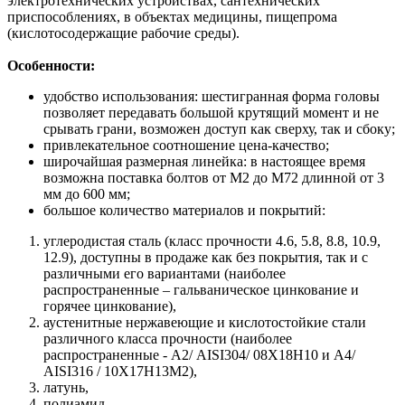
электротехнических устройствах, сантехнических
приспособлениях, в объектах медицины, пищепрома
(кислотосодержащие рабочие среды).
Особенности:
удобство использования: шестигранная форма головы
позволяет передавать большой крутящий момент и не
срывать грани, возможен доступ как сверху, так и сбоку;
привлекательное соотношение цена-качество;
широчайшая размерная линейка: в настоящее время
возможна поставка болтов от М2 до М72 длинной от 3
мм до 600 мм;
большое количество материалов и покрытий:
углеродистая сталь (класс прочности 4.6, 5.8, 8.8, 10.9,
12.9), доступны в продаже как без покрытия, так и с
различными его вариантами (наиболее
распространенные – гальваническое цинкование и
горячее цинкование),
аустенитные нержавеющие и кислотостойкие стали
различного класса прочности (наиболее
распространенные - А2/ AISI304/ 08Х18Н10 и A4/
AISI316 / 10Х17H13M2),
латунь,
полиамид.