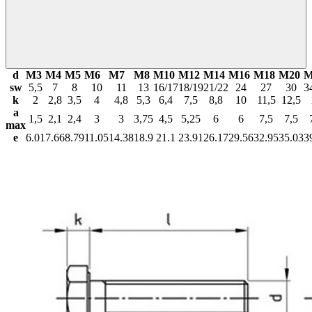
d
М3
М4
М5
М6
М7
М8
М10
М12
М14
М16
М18
М20
М
sw
5,5
7
8
10
11
13
16/17
18/19
21/22
24
27
30
3
k
2
2,8
3,5
4
4,8
5,3
6,4
7,5
8,8
10
11,5
12,5
a
1,5
2,1
2,4
3
3
3,75
4,5
5,25
6
6
7,5
7,5
max
e
6.01
7.66
8.79
11.05
14.38
18.9
21.1
23.91
26.17
29.56
32.95
35.03
3