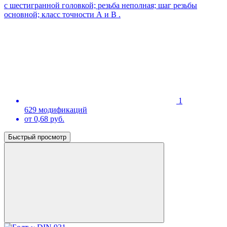
с шестигранной головкой; резьба неполная; шаг резьбы
основной; класс точности А и В .
1
629 модификаций
от 0,68 руб.
Быстрый просмотр