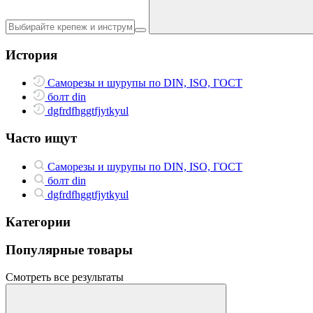
История
Саморезы и шурупы по DIN, ISO, ГОСТ
болт din
dgfrdfhggtfjytkyul
Часто ищут
Саморезы и шурупы по DIN, ISO, ГОСТ
болт din
dgfrdfhggtfjytkyul
Категории
Популярные товары
Смотреть все результаты