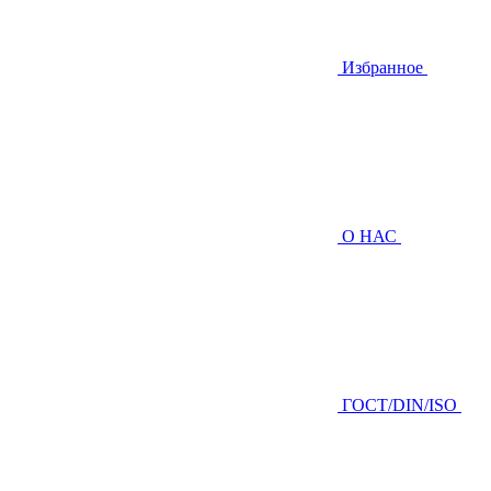
Избранное
О НАС
ГOCТ/DIN/ISO