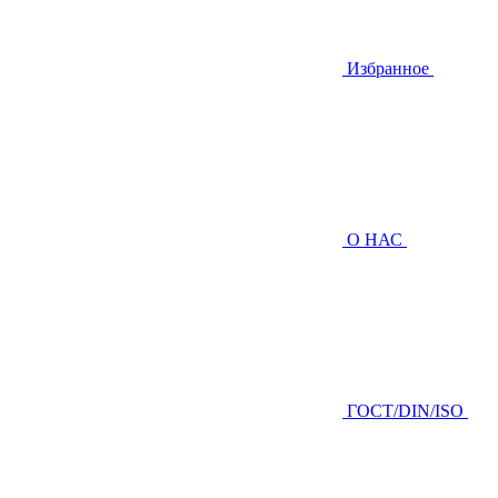
Избранное
О НАС
ГOCТ/DIN/ISO