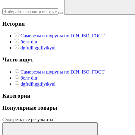
История
Саморезы и шурупы по DIN, ISO, ГОСТ
болт din
dgfrdfhggtfjytkyul
Часто ищут
Саморезы и шурупы по DIN, ISO, ГОСТ
болт din
dgfrdfhggtfjytkyul
Категории
Популярные товары
Смотреть все результаты