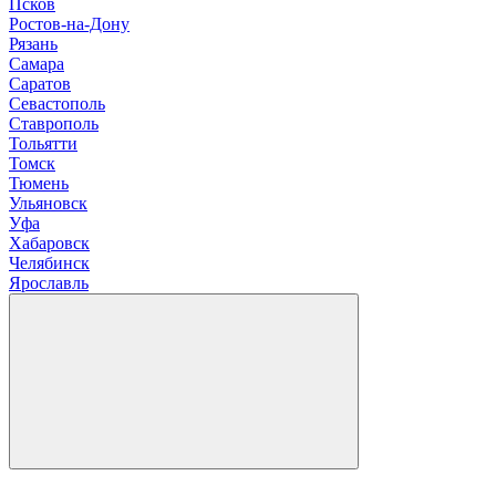
Псков
Р
остов-на-Дону
Рязань
С
амара
Саратов
Севастополь
Ставрополь
Т
ольятти
Томск
Тюмень
У
льяновск
Уфа
Х
абаровск
Ч
елябинск
Я
рославль