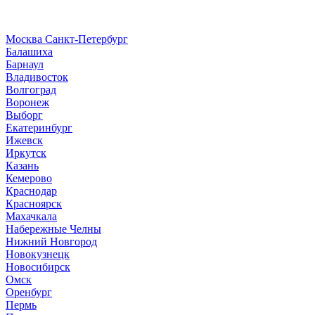
Москва
Санкт-Петербург
Б
алашиха
Барнаул
В
ладивосток
Волгоград
Воронеж
Выборг
Е
катеринбург
И
жевск
Иркутск
К
азань
Кемерово
Краснодар
Красноярск
М
ахачкала
Н
абережные Челны
Нижний Новгород
Новокузнецк
Новосибирск
О
мск
Оренбург
П
ермь