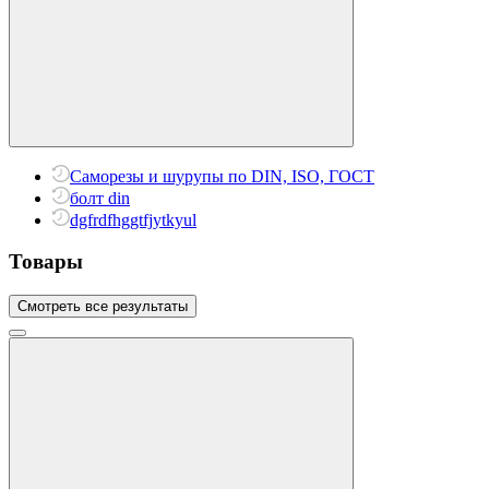
Саморезы и шурупы по DIN, ISO, ГОСТ
болт din
dgfrdfhggtfjytkyul
Товары
Смотреть все результаты