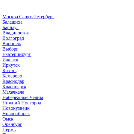
Москва
Санкт-Петербург
Б
алашиха
Барнаул
В
ладивосток
Волгоград
Воронеж
Выборг
Е
катеринбург
И
жевск
Иркутск
К
азань
Кемерово
Краснодар
Красноярск
М
ахачкала
Н
абережные Челны
Нижний Новгород
Новокузнецк
Новосибирск
О
мск
Оренбург
П
ермь