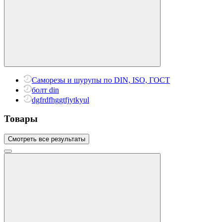
Саморезы и шурупы по DIN, ISO, ГОСТ
болт din
dgfrdfhggtfjytkyul
Товары
Смотреть все результаты