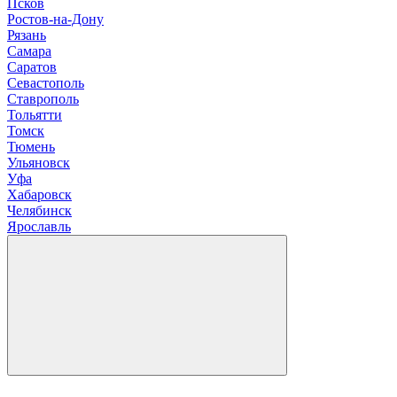
Псков
Р
остов-на-Дону
Рязань
С
амара
Саратов
Севастополь
Ставрополь
Т
ольятти
Томск
Тюмень
У
льяновск
Уфа
Х
абаровск
Ч
елябинск
Я
рославль