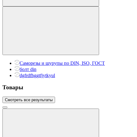
Саморезы и шурупы по DIN, ISO, ГОСТ
болт din
dgfrdfhggtfjytkyul
Товары
Смотреть все результаты