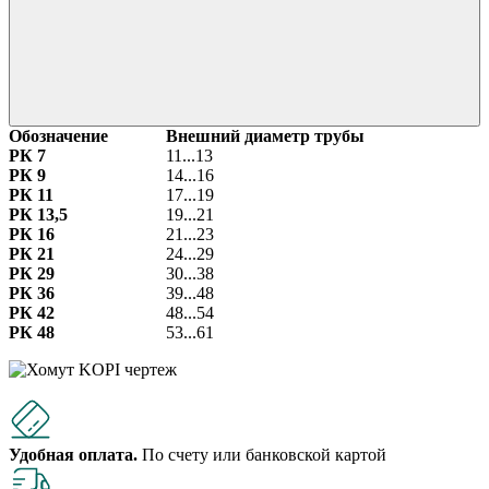
Обозначение
Внешний диаметр трубы
РК 7
11...13
РК 9
14...16
РК 11
17...19
РК 13,5
19...21
РК 16
21...23
РК 21
24...29
РК 29
30...38
РК 36
39...48
РК 42
48...54
РК 48
53...61
Удобная оплата.
По счету или банковской картой