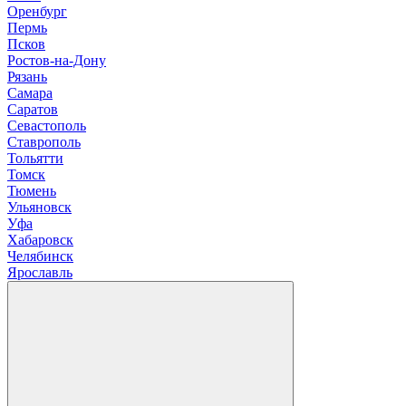
Оренбург
П
ермь
Псков
Р
остов-на-Дону
Рязань
С
амара
Саратов
Севастополь
Ставрополь
Т
ольятти
Томск
Тюмень
У
льяновск
Уфа
Х
абаровск
Ч
елябинск
Я
рославль