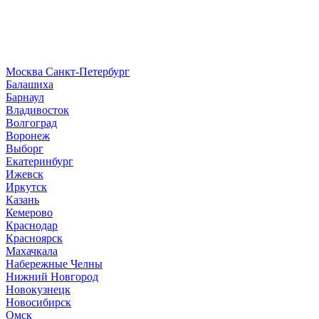
Москва
Санкт-Петербург
Б
алашиха
Барнаул
В
ладивосток
Волгоград
Воронеж
Выборг
Е
катеринбург
И
жевск
Иркутск
К
азань
Кемерово
Краснодар
Красноярск
М
ахачкала
Н
абережные Челны
Нижний Новгород
Новокузнецк
Новосибирск
О
мск