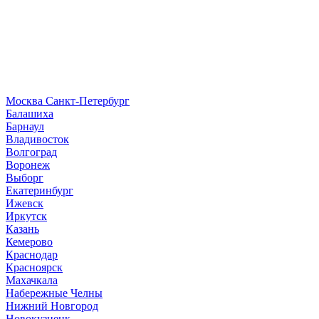
Москва
Санкт-Петербург
Б
алашиха
Барнаул
В
ладивосток
Волгоград
Воронеж
Выборг
Е
катеринбург
И
жевск
Иркутск
К
азань
Кемерово
Краснодар
Красноярск
М
ахачкала
Н
абережные Челны
Нижний Новгород
Новокузнецк