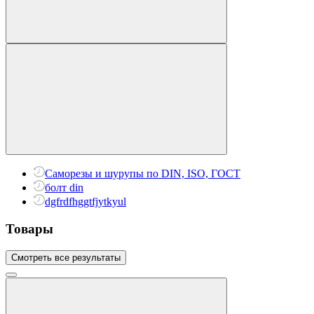
Саморезы и шурупы по DIN, ISO, ГОСТ
болт din
dgfrdfhggtfjytkyul
Товары
Смотреть все результаты