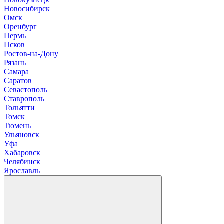
Новосибирск
О
мск
Оренбург
П
ермь
Псков
Р
остов-на-Дону
Рязань
С
амара
Саратов
Севастополь
Ставрополь
Т
ольятти
Томск
Тюмень
У
льяновск
Уфа
Х
абаровск
Ч
елябинск
Я
рославль