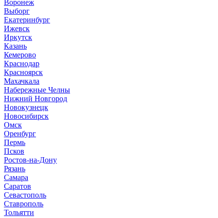
Воронеж
Выборг
Е
катеринбург
И
жевск
Иркутск
К
азань
Кемерово
Краснодар
Красноярск
М
ахачкала
Н
абережные Челны
Нижний Новгород
Новокузнецк
Новосибирск
О
мск
Оренбург
П
ермь
Псков
Р
остов-на-Дону
Рязань
С
амара
Саратов
Севастополь
Ставрополь
Т
ольятти