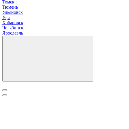
Томск
Тюмень
У
льяновск
Уфа
Х
абаровск
Ч
елябинск
Я
рославль