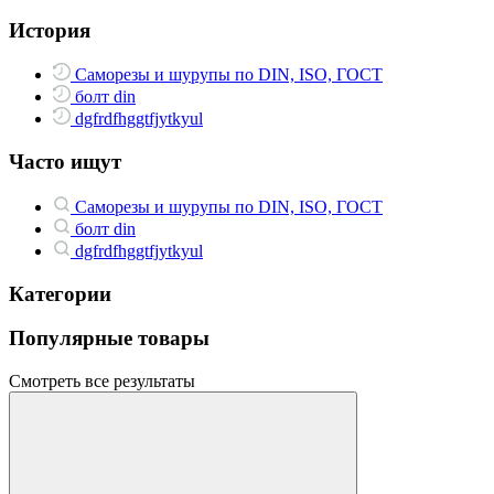
История
Саморезы и шурупы по DIN, ISO, ГОСТ
болт din
dgfrdfhggtfjytkyul
Часто ищут
Саморезы и шурупы по DIN, ISO, ГОСТ
болт din
dgfrdfhggtfjytkyul
Категории
Популярные товары
Смотреть все результаты