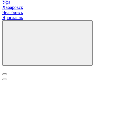
Уфа
Х
абаровск
Ч
елябинск
Я
рославль