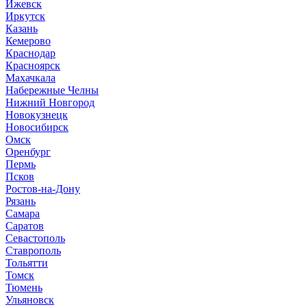
И
жевск
Иркутск
К
азань
Кемерово
Краснодар
Красноярск
М
ахачкала
Н
абережные Челны
Нижний Новгород
Новокузнецк
Новосибирск
О
мск
Оренбург
П
ермь
Псков
Р
остов-на-Дону
Рязань
С
амара
Саратов
Севастополь
Ставрополь
Т
ольятти
Томск
Тюмень
У
льяновск