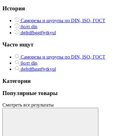
История
Саморезы и шурупы по DIN, ISO, ГОСТ
болт din
dgfrdfhggtfjytkyul
Часто ищут
Саморезы и шурупы по DIN, ISO, ГОСТ
болт din
dgfrdfhggtfjytkyul
Категории
Популярные товары
Смотреть все результаты