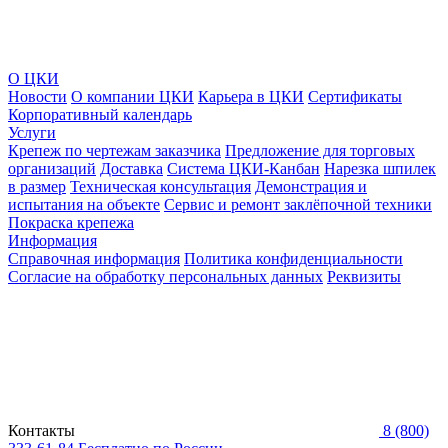
О ЦКИ
Новости
О компании ЦКИ
Карьера в ЦКИ
Сертификаты
Корпоративный календарь
Услуги
Крепеж по чертежам заказчика
Предложение для торговых
организаций
Доставка
Система ЦКИ-Канбан
Нарезка шпилек
в размер
Техническая консультация
Демонстрация и
испытания на объекте
Сервис и ремонт заклёпочной техники
Покраска крепежа
Информация
Справочная информация
Политика конфиденциальности
Согласие на обработку персональных данных
Реквизиты
Контакты
8 (800)