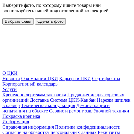
Выберите фото, по которому ищите товары или
воспользуйтесь нашей подготовленной коллекцией
Выбрать файл
Сделать фото
О ЦКИ
Новости
О компании ЦКИ
Карьера в ЦКИ
Сертификаты
Корпоративный календарь
Услуги
Крепеж по чертежам заказчика
Предложение для торговых
организаций
Доставка
Система ЦКИ-Канбан
Нарезка шпилек
в размер
Техническая консультация
Демонстрация и
испытания на объекте
Сервис и ремонт заклёпочной техники
Покраска крепежа
Информация
Справочная информация
Политика конфиденциальности
Согласие на обработку персональных данных
Реквизиты