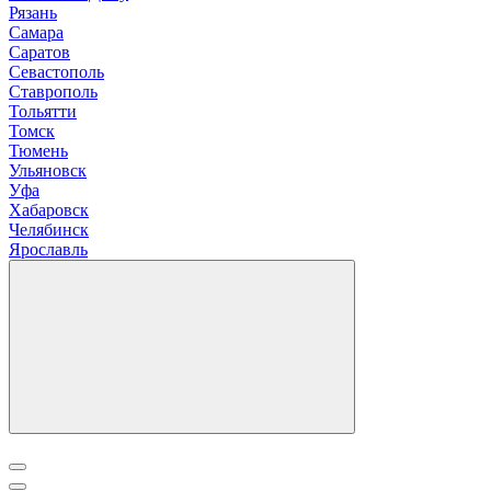
Рязань
С
амара
Саратов
Севастополь
Ставрополь
Т
ольятти
Томск
Тюмень
У
льяновск
Уфа
Х
абаровск
Ч
елябинск
Я
рославль