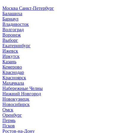
Москва
Санкт-Петербург
Б
алашиха
Барнаул
В
ладивосток
Волгоград
Воронеж
Выборг
Е
катеринбург
И
жевск
Иркутск
К
азань
Кемерово
Краснодар
Красноярск
М
ахачкала
Н
абережные Челны
Нижний Новгород
Новокузнецк
Новосибирск
О
мск
Оренбург
П
ермь
Псков
Р
остов-на-Дону