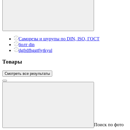
Саморезы и шурупы по DIN, ISO, ГОСТ
болт din
dgfrdfhggtfjytkyul
Товары
Смотреть все результаты
Поиск по фото