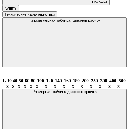
Похожие
Купить
Технические характеристики
Типоразмерная таблица: дверной крючок
L
30
40
50
60
80
100
120
140
160
180
200
250
300
400
500
х
х
х
х
х
х
х
х
х
х
х
х
х
х
х
Размерная таблица дверного крючка