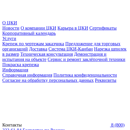
О ЦКИ
Новости
О компании ЦКИ
Карьера в ЦКИ
Сертификаты
Корпоративный календарь
Услуги
Крепеж по чертежам заказчика
Предложение для торговых
организаций
Доставка
Система ЦКИ-Канбан
Нарезка шпилек
в размер
Техническая консультация
Демонстрация и
испытания на объекте
Сервис и ремонт заклёпочной техники
Покраска крепежа
Информация
Справочная информация
Политика конфиденциальности
Согласие на обработку персональных данных
Реквизиты
Контакты
8 (800)