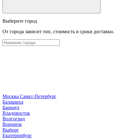
Выберите город
От города зависит тип, стоимость и сроки доставки.
Москва
Санкт-Петербург
Б
алашиха
Барнаул
В
ладивосток
Волгоград
Воронеж
Выборг
Е
катеринбург