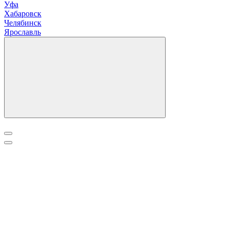
Уфа
Х
абаровск
Ч
елябинск
Я
рославль