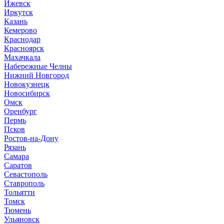
И
жевск
Иркутск
К
азань
Кемерово
Краснодар
Красноярск
М
ахачкала
Н
абережные Челны
Нижний Новгород
Новокузнецк
Новосибирск
О
мск
Оренбург
П
ермь
Псков
Р
остов-на-Дону
Рязань
С
амара
Саратов
Севастополь
Ставрополь
Т
ольятти
Томск
Тюмень
У
льяновск