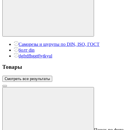
Саморезы и шурупы по DIN, ISO, ГОСТ
болт din
dgfrdfhggtfjytkyul
Товары
Смотреть все результаты
Поиск по фото