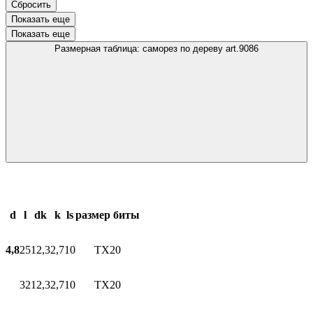
Сбросить
Показать еще
Показать еще
Размерная таблица: саморез по дереву art.9086
d
l
dk
k
ls
размер биты
4,8
25
12,3
2,7
10
TX20
32
12,3
2,7
10
TX20