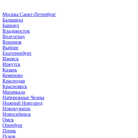
Москва
Санкт-Петербург
Б
алашиха
Барнаул
В
ладивосток
Волгоград
Воронеж
Выборг
Е
катеринбург
И
жевск
Иркутск
К
азань
Кемерово
Краснодар
Красноярск
М
ахачкала
Н
абережные Челны
Нижний Новгород
Новокузнецк
Новосибирск
О
мск
Оренбург
П
ермь
Псков