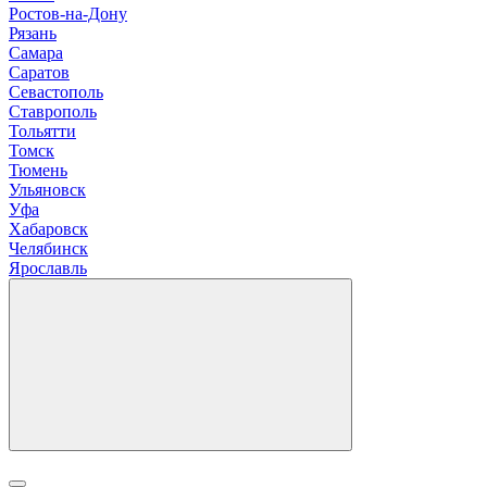
Р
остов-на-Дону
Рязань
С
амара
Саратов
Севастополь
Ставрополь
Т
ольятти
Томск
Тюмень
У
льяновск
Уфа
Х
абаровск
Ч
елябинск
Я
рославль