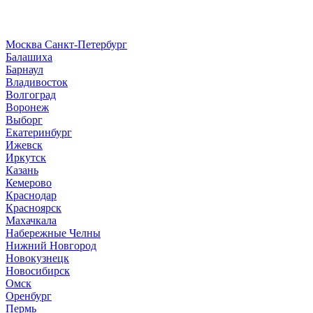
Москва
Санкт-Петербург
Б
алашиха
Барнаул
В
ладивосток
Волгоград
Воронеж
Выборг
Е
катеринбург
И
жевск
Иркутск
К
азань
Кемерово
Краснодар
Красноярск
М
ахачкала
Н
абережные Челны
Нижний Новгород
Новокузнецк
Новосибирск
О
мск
Оренбург
П
ермь