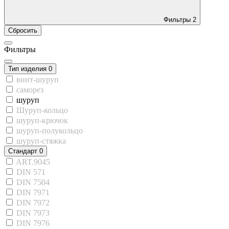
Фильтры
2
Сбросить
Фильтры
Тип изделия
0
винт-шуруп
саморез
шуруп
Шуруп-кольцо
шуруп-крючок
шуруп-полукольцо
шуруп-стяжка
Стандарт
0
ART.9045
DIN 571
DIN 7504
DIN 7971
DIN 7972
DIN 7973
DIN 7976