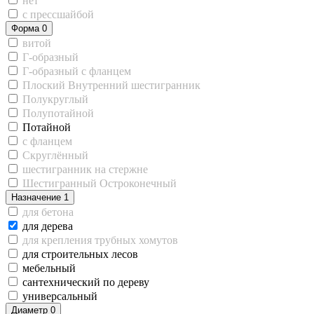
нет
с прессшайбой
Форма
0
витой
Г-образный
Г-образный с фланцем
Плоский Внутренний шестигранник
Полукруглый
Полупотайной
Потайной
с фланцем
Скруглённый
шестигранник на стержне
Шестигранный Остроконечный
Назначение
1
для бетона
для дерева
для крепления трубных хомутов
для строительных лесов
мебельный
сантехнический по дереву
универсальный
Диаметр
0