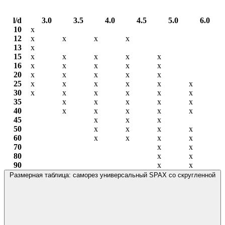
l/d
3.0
3.5
4.0
4.5
5.0
6.0
10
х
12
х
х
х
х
13
х
15
х
х
х
х
х
16
х
х
х
х
х
20
х
х
х
х
х
25
х
х
х
х
х
х
30
х
х
х
х
х
х
35
х
х
х
х
х
40
х
х
х
х
х
45
х
х
х
50
х
х
х
х
60
х
х
х
х
70
х
х
80
х
х
90
х
х
Размерная таблица: саморез универсальный SPAX со скругленной