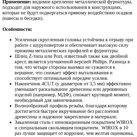
Применение:
видимое крепление металлической фурнитуры,
подходит для наружного использования в конструкциях,
которые не будут подвергаться прямому воздействию осадков
(навесы и беседки).
Особенности:
Усиленная скругленная головка устойчива к отрыву при
работе с шуруповертом и обеспечивает высокую силу
прижима металлических профилей и фурнитуры.
Шлиц Z-типа или Pozi, известный также как двойной
крест, является улучшенной версией Phillips. Разница в
том, что четыре стороны выемки не сужаются к
вершине, что снижает эффект выталкивания и
способствует оптимальной передаче усилия.
Наконечник 4CUT (у диаметров от 3,5 мм) эффективно
уменьшает раскалывание древесины или деревянных
изделий (например, МДФ), снижает крутящий момент,
необходимый для завинчивания.
Волнообразный профиль резьбы, благодаря которому
достигается быстрое вкручивание без расслоения
древесины и надежное закрепление в материале.
Закаленная сталь с инновационным покрытием WIROX
и специальным скользящим покрытием. WIROX в 10
раз лучше защищает от коррозии, чем желтая оцинковка,