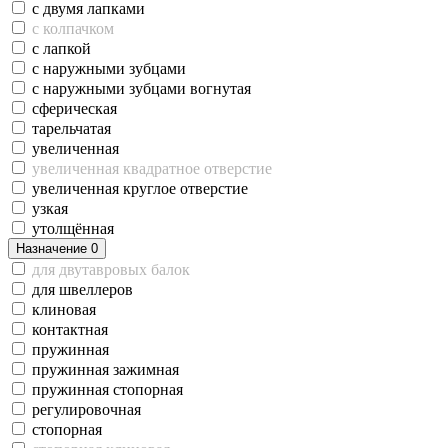
с двумя лапками
с колпачком
с лапкой
с наружными зубцами
с наружными зубцами вогнутая
сферическая
тарельчатая
увеличенная
увеличенная квадратное отверстие
увеличенная круглое отверстие
узкая
утолщённая
Назначение
0
для двутавровых балок
для швеллеров
клиновая
контактная
пружинная
пружинная зажимная
пружинная стопорная
регулировочная
стопорная