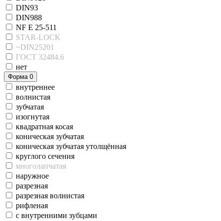
DIN93
DIN988
NF E 25-511
STAR-LOCK
~DIN25201
ГОСТ 32484.6
нет
Форма
0
внутреннее
волнистая
зубчатая
изогнутая
квадратная косая
коническая зубчатая
коническая зубчатая утолщённая
круглого сечения
многолапчатая
наружное
разрезная
разрезная волнистая
рифленая
с внутренними зубцами