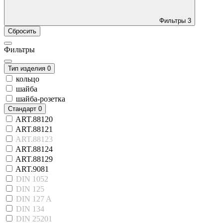
Фильтры
3
Сбросить
Фильтры
Тип изделия
0
кольцо
шайба
шайба-розетка
Стандарт
0
ART.88120
ART.88121
ART.88123
ART.88124
ART.88129
ART.9081
DIN 1052
DIN 125
DIN 127 A
DIN 134
DIN 25201