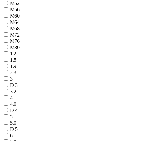
М52
М56
М60
М64
М68
М72
М76
М80
1.2
1.5
1.9
2.3
3
D 3
3.2
4
4.0
D 4
5
5.0
D 5
6