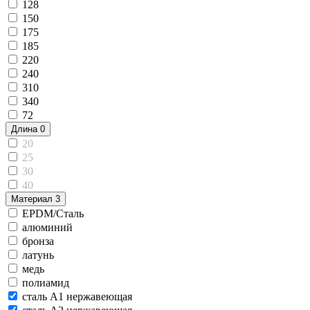
128
150
175
185
220
240
310
340
72
Длина
0
20
25
30
40
Материал
3
EPDM/Сталь
алюминий
бронза
латунь
медь
полиамид
сталь A1 нержавеющая