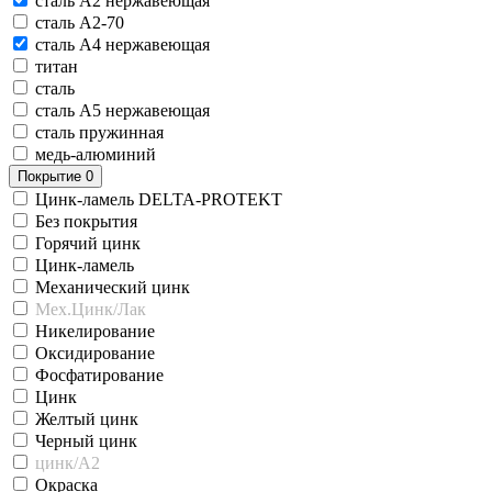
сталь A2 нержавеющая
сталь A2-70
сталь A4 нержавеющая
титан
сталь
сталь A5 нержавеющая
сталь пружинная
медь-алюминий
Покрытие
0
Цинк-ламель DELTA-PROTEKT
Без покрытия
Горячий цинк
Цинк-ламель
Механический цинк
Мех.Цинк/Лак
Никелирование
Оксидирование
Фосфатирование
Цинк
Желтый цинк
Черный цинк
цинк/A2
Окраска