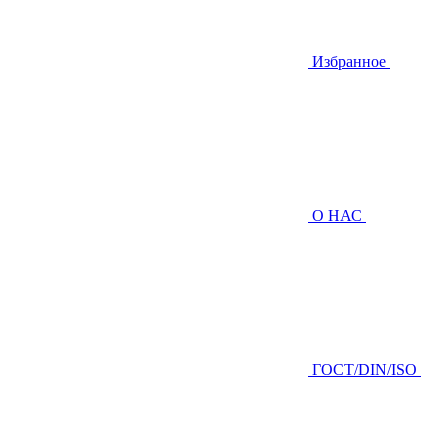
Избранное
О НАС
ГOCТ/DIN/ISO