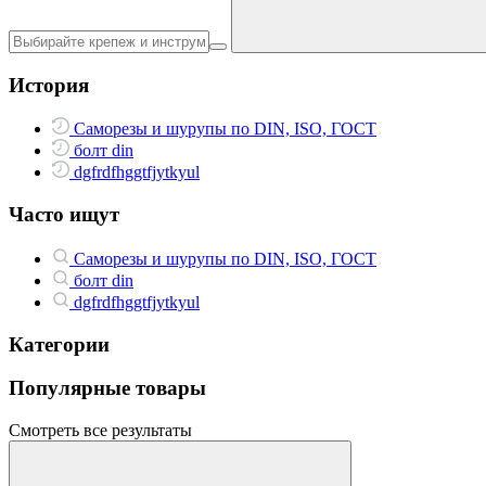
История
Саморезы и шурупы по DIN, ISO, ГОСТ
болт din
dgfrdfhggtfjytkyul
Часто ищут
Саморезы и шурупы по DIN, ISO, ГОСТ
болт din
dgfrdfhggtfjytkyul
Категории
Популярные товары
Смотреть все результаты