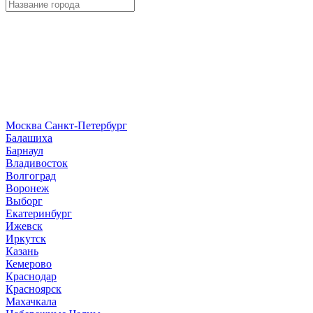
Москва
Санкт-Петербург
Б
алашиха
Барнаул
В
ладивосток
Волгоград
Воронеж
Выборг
Е
катеринбург
И
жевск
Иркутск
К
азань
Кемерово
Краснодар
Красноярск
М
ахачкала