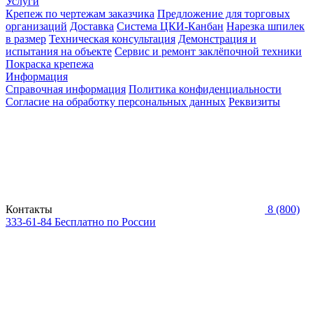
Услуги
Крепеж по чертежам заказчика
Предложение для торговых
организаций
Доставка
Система ЦКИ-Канбан
Нарезка шпилек
в размер
Техническая консультация
Демонстрация и
испытания на объекте
Сервис и ремонт заклёпочной техники
Покраска крепежа
Информация
Справочная информация
Политика конфиденциальности
Согласие на обработку персональных данных
Реквизиты
Контакты
8 (800)
333-61-84
Бесплатно по России