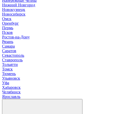
Н
абережные Челны
Нижний Новгород
Новокузнецк
Новосибирск
О
мск
Оренбург
П
ермь
Псков
Р
остов-на-Дону
Рязань
С
амара
Саратов
Севастополь
Ставрополь
Т
ольятти
Томск
Тюмень
У
льяновск
Уфа
Х
абаровск
Ч
елябинск
Я
рославль