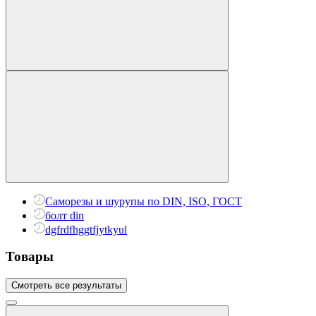
Саморезы и шурупы по DIN, ISO, ГОСТ
болт din
dgfrdfhggtfjytkyul
Товары
Смотреть все результаты