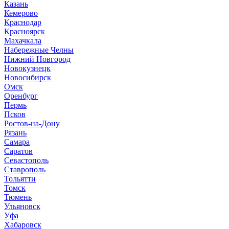
К
азань
Кемерово
Краснодар
Красноярск
М
ахачкала
Н
абережные Челны
Нижний Новгород
Новокузнецк
Новосибирск
О
мск
Оренбург
П
ермь
Псков
Р
остов-на-Дону
Рязань
С
амара
Саратов
Севастополь
Ставрополь
Т
ольятти
Томск
Тюмень
У
льяновск
Уфа
Х
абаровск