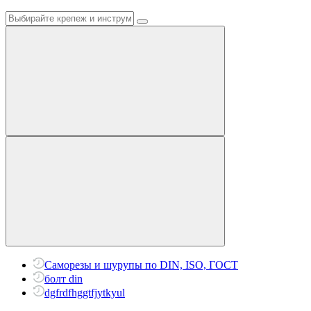
Саморезы и шурупы по DIN, ISO, ГОСТ
болт din
dgfrdfhggtfjytkyul