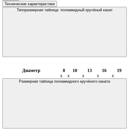
Технические характеристики
Типоразмерная таблица: полиамидный кручёный канат
Диаметр
8
10
13
16
19
х
х
х
х
х
Размерная таблица полиамидного кручёного каната