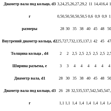
Диаметр вала под кольцо, d3
3,2
4,2
5,2
6,2
7,2
9,2
11
14,4
16,4
r
0,5
0,5
0,5
0,5
0,5
0,5
0,6
0,9
0,9
1
размеры
28
30
35
38
40
45
48
5
Внутрений диаметр кольца, d2
25,7
27,7
32,1
35,1
37,1
42
45
4
Толщина кольца , d4
2
2
2,5
2,5
2,5
2,5
2,5
2,
Ширина разъема, e
3
3
4
4
4
4
4
4
Диаметр вала, d1
28
30
35
38
40
45
48
5
Диаметр вала под кольцо, d3
26
28
32,5
35,5
37,5
42,5
45,5
47,
r
1,1
1,1
1,4
1,4
1,4
1,4
1,4
1,