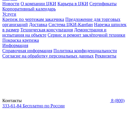
Новости
О компании ЦКИ
Карьера в ЦКИ
Сертификаты
Корпоративный календарь
Услуги
Крепеж по чертежам заказчика
Предложение для торговых
организаций
Доставка
Система ЦКИ-Канбан
Нарезка шпилек
в размер
Техническая консультация
Демонстрация и
испытания на объекте
Сервис и ремонт заклёпочной техники
Покраска крепежа
Информация
Справочная информация
Политика конфиденциальности
Согласие на обработку персональных данных
Реквизиты
Контакты
8 (800)
333-61-84
Бесплатно по России