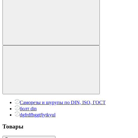
Саморезы и шурупы по DIN, ISO, ГОСТ
болт din
dgfrdfhggtfjytkyul
Товары