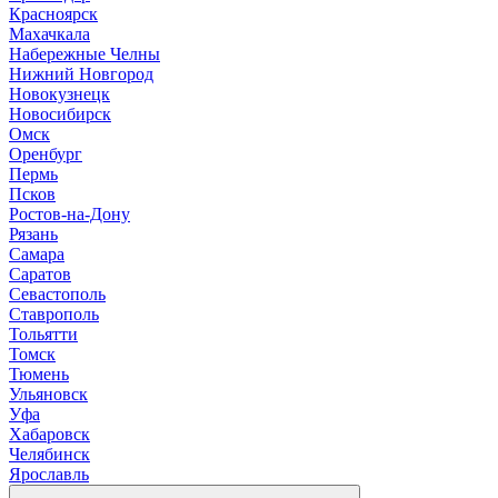
Красноярск
М
ахачкала
Н
абережные Челны
Нижний Новгород
Новокузнецк
Новосибирск
О
мск
Оренбург
П
ермь
Псков
Р
остов-на-Дону
Рязань
С
амара
Саратов
Севастополь
Ставрополь
Т
ольятти
Томск
Тюмень
У
льяновск
Уфа
Х
абаровск
Ч
елябинск
Я
рославль