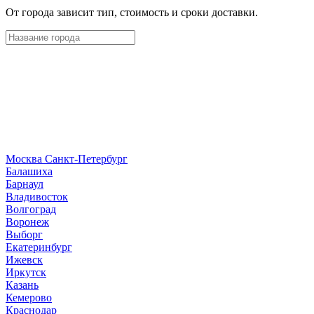
От города зависит тип, стоимость и сроки доставки.
Москва
Санкт-Петербург
Б
алашиха
Барнаул
В
ладивосток
Волгоград
Воронеж
Выборг
Е
катеринбург
И
жевск
Иркутск
К
азань
Кемерово
Краснодар