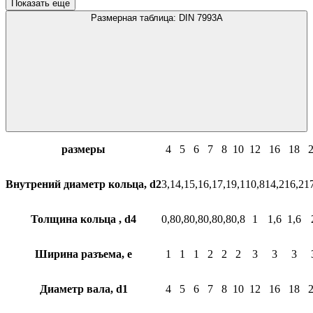
Показать еще
Размерная таблица: DIN 7993A
размеры
4
5
6
7
8
10
12
16
18
Внутрений диаметр кольца, d2
3,1
4,1
5,1
6,1
7,1
9,1
10,8
14,2
16,2
1
Толщина кольца , d4
0,8
0,8
0,8
0,8
0,8
0,8
1
1,6
1,6
Ширина разъема, e
1
1
1
2
2
2
3
3
3
Диаметр вала, d1
4
5
6
7
8
10
12
16
18