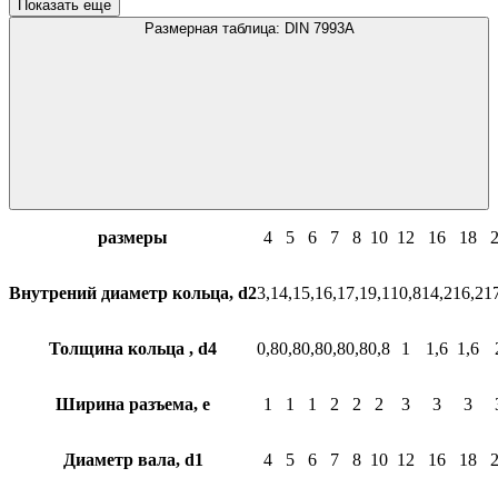
Показать еще
Размерная таблица: DIN 7993A
размеры
4
5
6
7
8
10
12
16
18
Внутрений диаметр кольца, d2
3,1
4,1
5,1
6,1
7,1
9,1
10,8
14,2
16,2
1
Толщина кольца , d4
0,8
0,8
0,8
0,8
0,8
0,8
1
1,6
1,6
Ширина разъема, e
1
1
1
2
2
2
3
3
3
Диаметр вала, d1
4
5
6
7
8
10
12
16
18