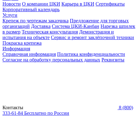
Новости
О компании ЦКИ
Карьера в ЦКИ
Сертификаты
Корпоративный календарь
Услуги
Крепеж по чертежам заказчика
Предложение для торговых
организаций
Доставка
Система ЦКИ-Канбан
Нарезка шпилек
в размер
Техническая консультация
Демонстрация и
испытания на объекте
Сервис и ремонт заклёпочной техники
Покраска крепежа
Информация
Справочная информация
Политика конфиденциальности
Согласие на обработку персональных данных
Реквизиты
Контакты
8 (800)
333-61-84
Бесплатно по России