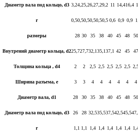
Диаметр вала под кольцо, d3
3,2
4,2
5,2
6,2
7,2
9,2
11
14,4
16,4
r
0,5
0,5
0,5
0,5
0,5
0,5
0,6
0,9
0,9
1
размеры
28
30
35
38
40
45
48
5
Внутрений диаметр кольца, d2
25,7
27,7
32,1
35,1
37,1
42
45
4
Толщина кольца , d4
2
2
2,5
2,5
2,5
2,5
2,5
2,
Ширина разъема, e
3
3
4
4
4
4
4
4
Диаметр вала, d1
28
30
35
38
40
45
48
5
Диаметр вала под кольцо, d3
26
28
32,5
35,5
37,5
42,5
45,5
47,
r
1,1
1,1
1,4
1,4
1,4
1,4
1,4
1,