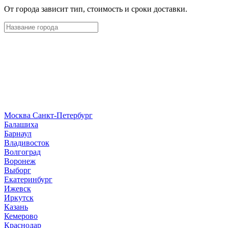
От города зависит тип, стоимость и сроки доставки.
Москва
Санкт-Петербург
Б
алашиха
Барнаул
В
ладивосток
Волгоград
Воронеж
Выборг
Е
катеринбург
И
жевск
Иркутск
К
азань
Кемерово
Краснодар