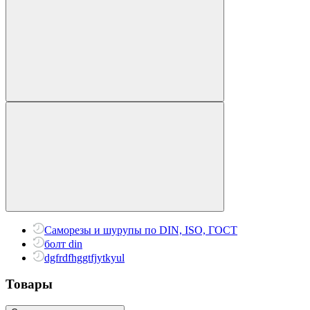
Саморезы и шурупы по DIN, ISO, ГОСТ
болт din
dgfrdfhggtfjytkyul
Товары