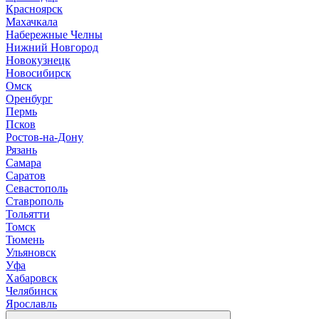
Красноярск
М
ахачкала
Н
абережные Челны
Нижний Новгород
Новокузнецк
Новосибирск
О
мск
Оренбург
П
ермь
Псков
Р
остов-на-Дону
Рязань
С
амара
Саратов
Севастополь
Ставрополь
Т
ольятти
Томск
Тюмень
У
льяновск
Уфа
Х
абаровск
Ч
елябинск
Я
рославль