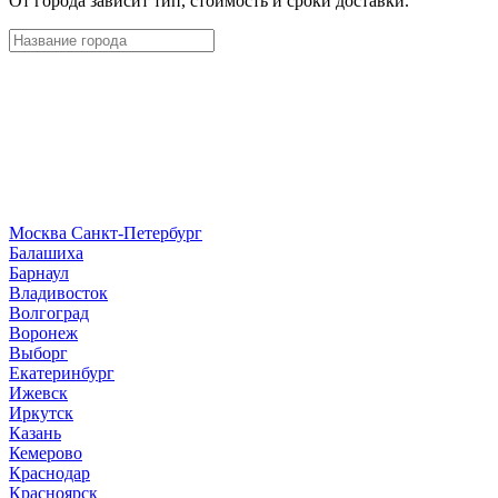
От города зависит тип, стоимость и сроки доставки.
Москва
Санкт-Петербург
Б
алашиха
Барнаул
В
ладивосток
Волгоград
Воронеж
Выборг
Е
катеринбург
И
жевск
Иркутск
К
азань
Кемерово
Краснодар
Красноярск