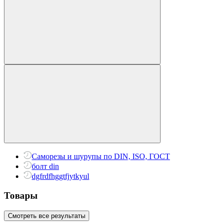
Саморезы и шурупы по DIN, ISO, ГОСТ
болт din
dgfrdfhggtfjytkyul
Товары
Смотреть все результаты