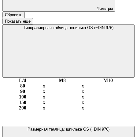
Фильтры
Сбросить
Показать еще
Типоразмерная таблица: шпилька GS (~DIN 976)
L/d
М8
М10
80
х
х
90
х
х
100
х
х
150
х
х
200
х
х
Размерная таблица: шпилька GS (~DIN 976)