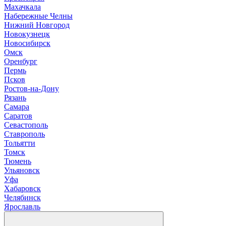
М
ахачкала
Н
абережные Челны
Нижний Новгород
Новокузнецк
Новосибирск
О
мск
Оренбург
П
ермь
Псков
Р
остов-на-Дону
Рязань
С
амара
Саратов
Севастополь
Ставрополь
Т
ольятти
Томск
Тюмень
У
льяновск
Уфа
Х
абаровск
Ч
елябинск
Я
рославль