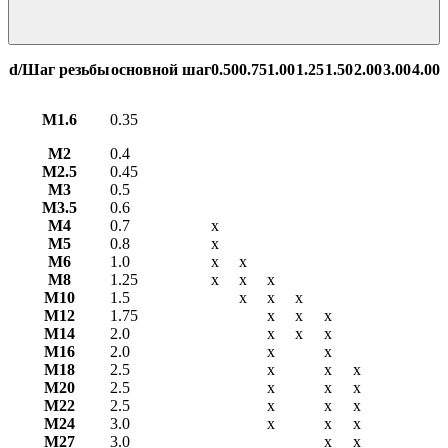
d/Шаг резьбы
основной шаг
0.50
0.75
1.00
1.25
1.50
2.00
3.00
4.00
М1.6
0.35
М2
0.4
М2.5
0.45
М3
0.5
М3.5
0.6
М4
0.7
х
М5
0.8
х
М6
1.0
х
х
М8
1.25
х
х
х
М10
1.5
х
х
х
М12
1.75
х
х
х
М14
2.0
х
х
х
М16
2.0
х
х
М18
2.5
х
х
х
М20
2.5
х
х
х
М22
2.5
х
х
х
М24
3.0
х
х
х
М27
3.0
х
х