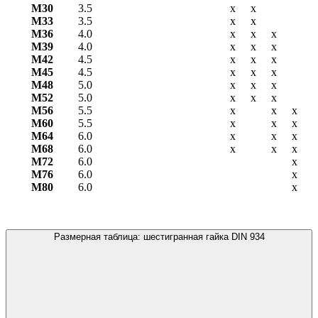
М30
3.5
х
х
М33
3.5
х
х
М36
4.0
х
х
х
М39
4.0
х
х
х
М42
4.5
х
х
х
М45
4.5
х
х
х
М48
5.0
х
х
х
М52
5.0
х
х
х
М56
5.5
х
х
х
М60
5.5
х
х
х
М64
6.0
х
х
х
М68
6.0
х
х
х
М72
6.0
х
М76
6.0
х
М80
6.0
х
Размерная таблица: шестигранная гайка DIN 934