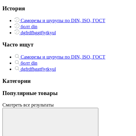
История
Саморезы и шурупы по DIN, ISO, ГОСТ
болт din
dgfrdfhggtfjytkyul
Часто ищут
Саморезы и шурупы по DIN, ISO, ГОСТ
болт din
dgfrdfhggtfjytkyul
Категории
Популярные товары
Смотреть все результаты