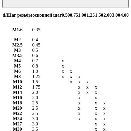
d/Шаг резьбы
основной шаг
0.50
0.75
1.00
1.25
1.50
2.00
3.00
4.00
М1.6
0.35
М2
0.4
М2.5
0.45
М3
0.5
М3.5
0.6
М4
0.7
х
М5
0.8
х
М6
1.0
х
х
М8
1.25
х
х
х
М10
1.5
х
х
х
М12
1.75
х
х
х
М14
2.0
х
х
х
М16
2.0
х
х
М18
2.5
х
х
х
М20
2.5
х
х
х
М22
2.5
х
х
х
М24
3.0
х
х
х
М27
3.0
х
х
М30
3.5
х
х