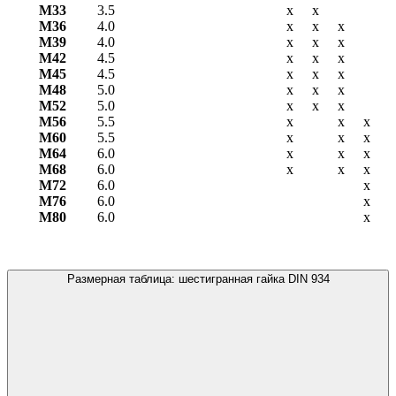
М33
3.5
х
х
М36
4.0
х
х
х
М39
4.0
х
х
х
М42
4.5
х
х
х
М45
4.5
х
х
х
М48
5.0
х
х
х
М52
5.0
х
х
х
М56
5.5
х
х
х
М60
5.5
х
х
х
М64
6.0
х
х
х
М68
6.0
х
х
х
М72
6.0
х
М76
6.0
х
М80
6.0
х
Размерная таблица: шестигранная гайка DIN 934