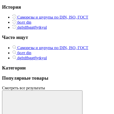
История
Саморезы и шурупы по DIN, ISO, ГОСТ
болт din
dgfrdfhggtfjytkyul
Часто ищут
Саморезы и шурупы по DIN, ISO, ГОСТ
болт din
dgfrdfhggtfjytkyul
Категории
Популярные товары
Смотреть все результаты