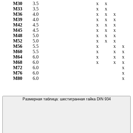
М30
3.5
х
х
М33
3.5
х
х
М36
4.0
х
х
х
М39
4.0
х
х
х
М42
4.5
х
х
х
М45
4.5
х
х
х
М48
5.0
х
х
х
М52
5.0
х
х
х
М56
5.5
х
х
х
М60
5.5
х
х
х
М64
6.0
х
х
х
М68
6.0
х
х
х
М72
6.0
х
М76
6.0
х
М80
6.0
х
Размерная таблица: шестигранная гайка DIN 934