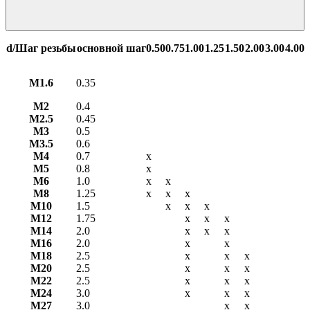
d/Шаг резьбы
основной шаг
0.50
0.75
1.00
1.25
1.50
2.00
3.00
4.00
М1.6
0.35
М2
0.4
М2.5
0.45
М3
0.5
М3.5
0.6
М4
0.7
х
М5
0.8
х
М6
1.0
х
х
М8
1.25
х
х
х
М10
1.5
х
х
х
М12
1.75
х
х
х
М14
2.0
х
х
х
М16
2.0
х
х
М18
2.5
х
х
х
М20
2.5
х
х
х
М22
2.5
х
х
х
М24
3.0
х
х
х
М27
3.0
х
х