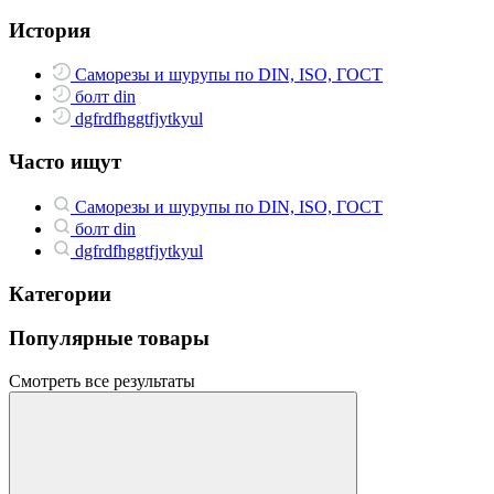
История
Саморезы и шурупы по DIN, ISO, ГОСТ
болт din
dgfrdfhggtfjytkyul
Часто ищут
Саморезы и шурупы по DIN, ISO, ГОСТ
болт din
dgfrdfhggtfjytkyul
Категории
Популярные товары
Смотреть все результаты