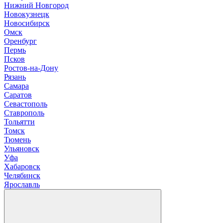
Нижний Новгород
Новокузнецк
Новосибирск
О
мск
Оренбург
П
ермь
Псков
Р
остов-на-Дону
Рязань
С
амара
Саратов
Севастополь
Ставрополь
Т
ольятти
Томск
Тюмень
У
льяновск
Уфа
Х
абаровск
Ч
елябинск
Я
рославль