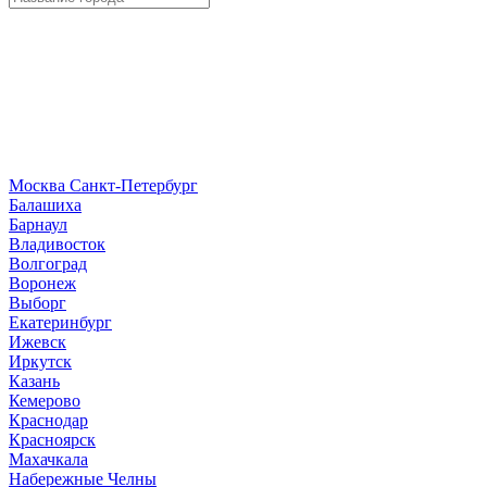
Москва
Санкт-Петербург
Б
алашиха
Барнаул
В
ладивосток
Волгоград
Воронеж
Выборг
Е
катеринбург
И
жевск
Иркутск
К
азань
Кемерово
Краснодар
Красноярск
М
ахачкала
Н
абережные Челны