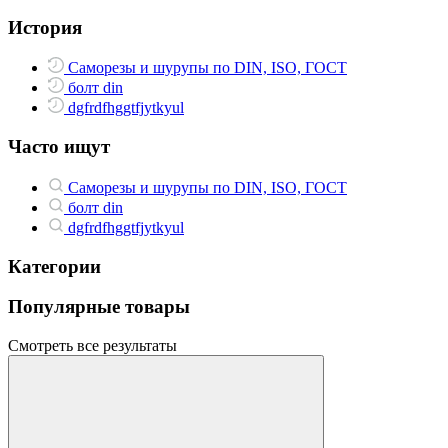
История
Саморезы и шурупы по DIN, ISO, ГОСТ
болт din
dgfrdfhggtfjytkyul
Часто ищут
Саморезы и шурупы по DIN, ISO, ГОСТ
болт din
dgfrdfhggtfjytkyul
Категории
Популярные товары
Смотреть все результаты