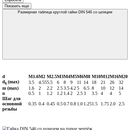
Показать еще
Размерная таблица круглой гайки DIN 546 со шлицем
d
М1.6
М2
М2.5
М3
М4
М5
М6
М8
М10
М12
М16
М20
d
(max)
3.5
4.55
5.5
6
8
9
11
14
18
21
26
32
k
m (max)
1.6
2
2.2
2.5
3.5
4.2
5
6.5
8
10
12
14
n
0.5
1
1.2
1.2
1.4
2
2.5
3
3.5
4
4
5
Шаг для
основной
0.35
0.4
0.45
0.5
0.7
0.8
1.0
1.25
1.5
1.75
2.0
2.5
резьбы