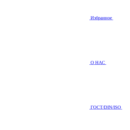
Избранное
О НАС
ГOCТ/DIN/ISO