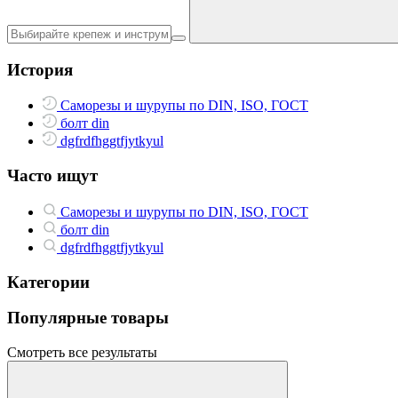
История
Саморезы и шурупы по DIN, ISO, ГОСТ
болт din
dgfrdfhggtfjytkyul
Часто ищут
Саморезы и шурупы по DIN, ISO, ГОСТ
болт din
dgfrdfhggtfjytkyul
Категории
Популярные товары
Смотреть все результаты