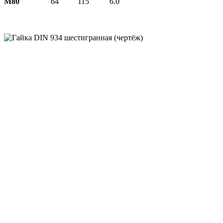
М80
64
115
6.0