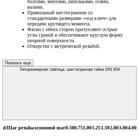
болтами, винтами, шпильками, осями,
валами.
Правильный шестигранник со
стандартными размерами «под ключ» для
передачи крутящего момента.
Фаски с обеих сторон притупляют острые
углы граней и обеспечивают круглую форму
опорной поверхности.
Отверстие с метрической резьбой.
Показать еще
Типоразмерная таблица: шестигранная гайка DIN 934
d/Шаг резьбы
основной шаг
0.50
0.75
1.00
1.25
1.50
2.00
3.00
4.00