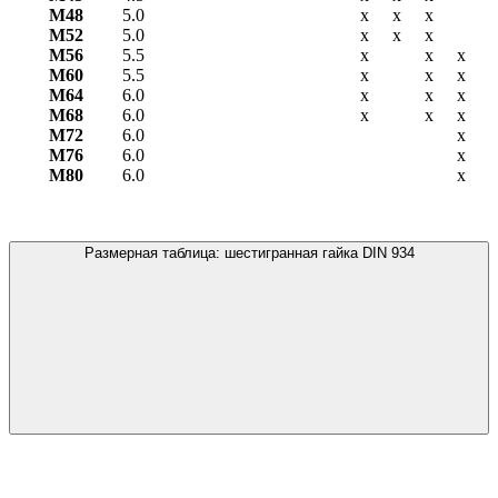
М48
5.0
х
х
х
М52
5.0
х
х
х
М56
5.5
х
х
х
М60
5.5
х
х
х
М64
6.0
х
х
х
М68
6.0
х
х
х
М72
6.0
х
М76
6.0
х
М80
6.0
х
Размерная таблица: шестигранная гайка DIN 934