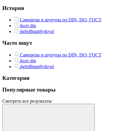
История
Саморезы и шурупы по DIN, ISO, ГОСТ
болт din
dgfrdfhggtfjytkyul
Часто ищут
Саморезы и шурупы по DIN, ISO, ГОСТ
болт din
dgfrdfhggtfjytkyul
Категории
Популярные товары
Смотреть все результаты