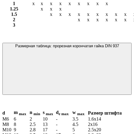
1
х
х
х
х
х
х
х
х
х
1.25
х
х
х
1.5
х
х
х
х
х
х
х
х
х
2
х
х
х
х
х
х
3
Размерная таблица: прорезная корончатая гайка DIN 937
m
n
s
d
w
d
Размер штифта
max
min
max
e max
max
М6
6
2
10
-
3.5
1.6х14
М8
8
2.5
13
-
4.5
2х16
М10
9
2.8
17
-
5
2.5х20