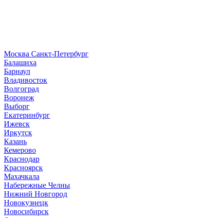
Москва
Санкт-Петербург
Б
алашиха
Барнаул
В
ладивосток
Волгоград
Воронеж
Выборг
Е
катеринбург
И
жевск
Иркутск
К
азань
Кемерово
Краснодар
Красноярск
М
ахачкала
Н
абережные Челны
Нижний Новгород
Новокузнецк
Новосибирск