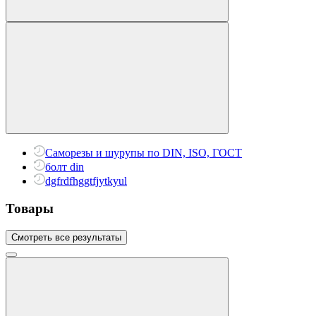
Саморезы и шурупы по DIN, ISO, ГОСТ
болт din
dgfrdfhggtfjytkyul
Товары
Смотреть все результаты