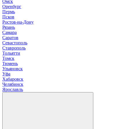
О
мск
Оренбург
П
ермь
Псков
Р
остов-на-Дону
Рязань
С
амара
Саратов
Севастополь
Ставрополь
Т
ольятти
Томск
Тюмень
У
льяновск
Уфа
Х
абаровск
Ч
елябинск
Я
рославль