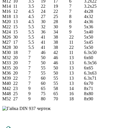
М12
10
3.5
19
17
6
3.2х22
М14
11
3.5
22
19
7
3.2х25
М16
12
4.5
24
22
7
4х28
М18
13
4.5
27
25
8
4х32
М20
13
4.5
30
28
8
4х36
М22
15
5.5
32
30
9
5х36
М24
15
5.5
36
34
9
5х40
М26
30
5.5
41
38
22
5х50
М27
17
5.5
41
38
11
5х45
М28
30
5.5
41
38
22
5х50
М30
18
7
46
42
11
6.3х50
М32
20
7
50
46
13
6х60
М33
20
7
50
46
13
6.3х56
М35
20
7
55
50
13
6х65
М36
20
7
55
50
13
6.3х63
М39
22
7
60
55
13
6.3х71
М40
22
7
60
55
13
6х70
М42
23
9
65
58
14
8х71
М48
25
9
75
65
16
8х80
М52
27
9
80
70
18
8х90