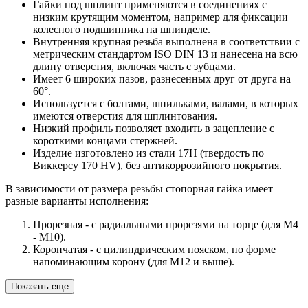
Гайки под шплинт применяются в соединениях с
низким крутящим моментом, например для фиксации
колесного подшипника на шпинделе.
Внутренняя крупная резьба выполнена в соответствии с
метрическим стандартом ISO DIN 13 и нанесена на всю
длину отверстия, включая часть с зубцами.
Имеет 6 широких пазов, разнесенных друг от друга на
60°.
Используется с болтами, шпильками, валами, в которых
имеются отверстия для шплинтования.
Низкий профиль позволяет входить в зацепление с
короткими концами стержней.
Изделие изготовлено из стали 17Н (твердость по
Виккерсу 170 HV), без антикоррозийного покрытия.
В зависимости от размера резьбы стопорная гайка имеет
разные варианты исполнения:
Прорезная - с радиальными прорезями на торце (для М4
- М10).
Корончатая - с цилиндрическим пояском, по форме
напоминающим корону (для М12 и выше).
Показать еще