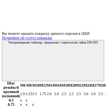
Вы можете заказать покраску данного изделия в ЦКИ
Подробнее об услуге покраски
Типоразмерная таблица: прорезная / корончатая гайка DIN 937
Шаг
М6
М8
М10
М12
М14
М16
М18
М20
М22
М24
М27
М30
резьбы/d
крупный
1.0
1.25
1.5
1.75
2.0
2.0
2.5
2.5
2.5
3.0
3.0
3.5
(основной)
0.5
х
х
0.75
х
х
х