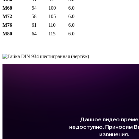
М68
54
100
6.0
М72
58
105
6.0
М76
61
110
6.0
М80
64
115
6.0