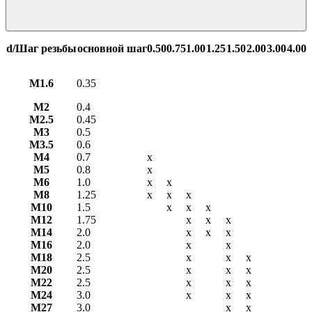
d/Шаг резьбы
основной шаг
0.50
0.75
1.00
1.25
1.50
2.00
3.00
4.00
М1.6
0.35
М2
0.4
М2.5
0.45
М3
0.5
М3.5
0.6
М4
0.7
х
М5
0.8
х
М6
1.0
х
х
М8
1.25
х
х
х
М10
1.5
х
х
х
М12
1.75
х
х
х
М14
2.0
х
х
х
М16
2.0
х
х
М18
2.5
х
х
х
М20
2.5
х
х
х
М22
2.5
х
х
х
М24
3.0
х
х
х
М27
3.0
х
х