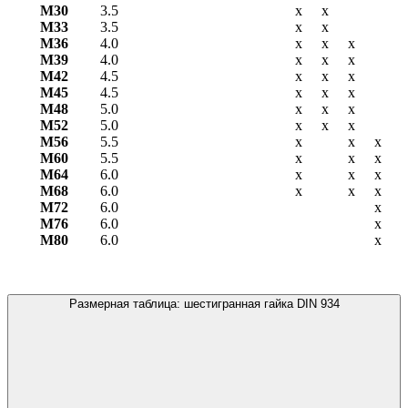
М30
3.5
х
х
М33
3.5
х
х
М36
4.0
х
х
х
М39
4.0
х
х
х
М42
4.5
х
х
х
М45
4.5
х
х
х
М48
5.0
х
х
х
М52
5.0
х
х
х
М56
5.5
х
х
х
М60
5.5
х
х
х
М64
6.0
х
х
х
М68
6.0
х
х
х
М72
6.0
х
М76
6.0
х
М80
6.0
х
Размерная таблица: шестигранная гайка DIN 934