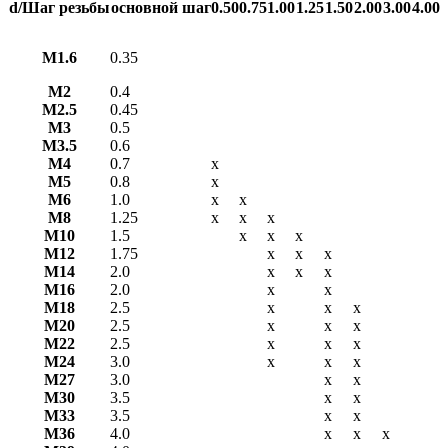
d/Шаг резьбы
основной шаг
0.50
0.75
1.00
1.25
1.50
2.00
3.00
4.00
М1.6
0.35
М2
0.4
М2.5
0.45
М3
0.5
М3.5
0.6
М4
0.7
х
М5
0.8
х
М6
1.0
х
х
М8
1.25
х
х
х
М10
1.5
х
х
х
М12
1.75
х
х
х
М14
2.0
х
х
х
М16
2.0
х
х
М18
2.5
х
х
х
М20
2.5
х
х
х
М22
2.5
х
х
х
М24
3.0
х
х
х
М27
3.0
х
х
М30
3.5
х
х
М33
3.5
х
х
М36
4.0
х
х
х