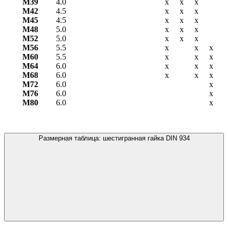
М39
4.0
х
х
х
М42
4.5
х
х
х
М45
4.5
х
х
х
М48
5.0
х
х
х
М52
5.0
х
х
х
М56
5.5
х
х
х
М60
5.5
х
х
х
М64
6.0
х
х
х
М68
6.0
х
х
х
М72
6.0
х
М76
6.0
х
М80
6.0
х
Размерная таблица: шестигранная гайка DIN 934