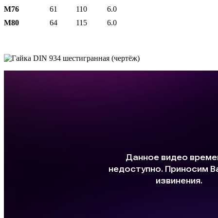
М76
61
110
6.0
М80
64
115
6.0