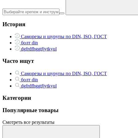
История
Саморезы и шурупы по DIN, ISO, ГОСТ
болт din
dgfrdfhggtfjytkyul
Часто ищут
Саморезы и шурупы по DIN, ISO, ГОСТ
болт din
dgfrdfhggtfjytkyul
Категории
Популярные товары
Смотреть все результаты