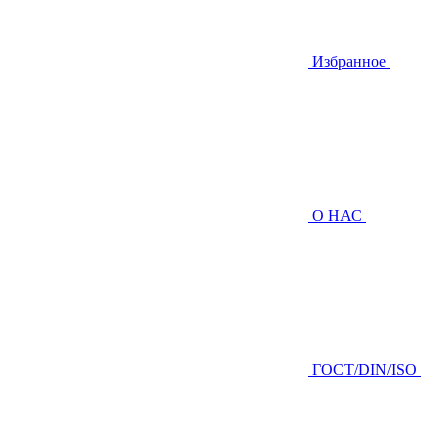
Избранное
О НАС
ГOCТ/DIN/ISO