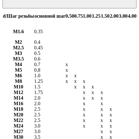
d/Шаг резьбы
основной шаг
0.50
0.75
1.00
1.25
1.50
2.00
3.00
4.00
М1.6
0.35
М2
0.4
М2.5
0.45
М3
0.5
М3.5
0.6
М4
0.7
х
М5
0.8
х
М6
1.0
х
х
М8
1.25
х
х
х
М10
1.5
х
х
х
М12
1.75
х
х
х
М14
2.0
х
х
х
М16
2.0
х
х
М18
2.5
х
х
х
М20
2.5
х
х
х
М22
2.5
х
х
х
М24
3.0
х
х
х
М27
3.0
х
х
М30
3.5
х
х