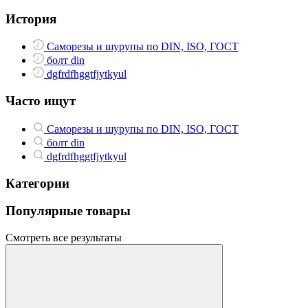
История
Саморезы и шурупы по DIN, ISO, ГОСТ
болт din
dgfrdfhggtfjytkyul
Часто ищут
Саморезы и шурупы по DIN, ISO, ГОСТ
болт din
dgfrdfhggtfjytkyul
Категории
Популярные товары
Смотреть все результаты