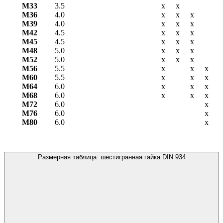
М33
3.5
х
х
М36
4.0
х
х
х
М39
4.0
х
х
х
М42
4.5
х
х
х
М45
4.5
х
х
х
М48
5.0
х
х
х
М52
5.0
х
х
х
М56
5.5
х
х
х
М60
5.5
х
х
х
М64
6.0
х
х
х
М68
6.0
х
х
х
М72
6.0
х
М76
6.0
х
М80
6.0
х
Размерная таблица: шестигранная гайка DIN 934