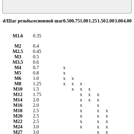
d/Шаг резьбы
основной шаг
0.50
0.75
1.00
1.25
1.50
2.00
3.00
4.00
М1.6
0.35
М2
0.4
М2.5
0.45
М3
0.5
М3.5
0.6
М4
0.7
х
М5
0.8
х
М6
1.0
х
х
М8
1.25
х
х
х
М10
1.5
х
х
х
М12
1.75
х
х
х
М14
2.0
х
х
х
М16
2.0
х
х
М18
2.5
х
х
х
М20
2.5
х
х
х
М22
2.5
х
х
х
М24
3.0
х
х
х
М27
3.0
х
х