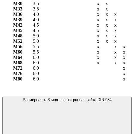
М30
3.5
х
х
М33
3.5
х
х
М36
4.0
х
х
х
М39
4.0
х
х
х
М42
4.5
х
х
х
М45
4.5
х
х
х
М48
5.0
х
х
х
М52
5.0
х
х
х
М56
5.5
х
х
х
М60
5.5
х
х
х
М64
6.0
х
х
х
М68
6.0
х
х
х
М72
6.0
х
М76
6.0
х
М80
6.0
х
Размерная таблица: шестигранная гайка DIN 934