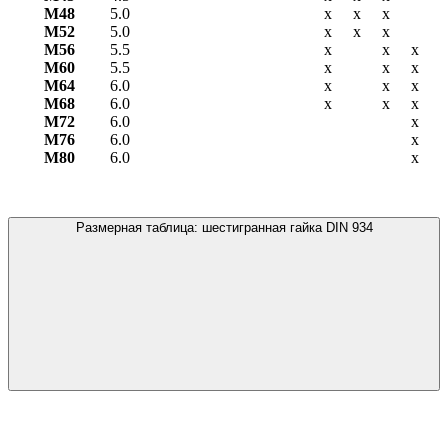
М48
5.0
х
х
х
М52
5.0
х
х
х
М56
5.5
х
х
х
М60
5.5
х
х
х
М64
6.0
х
х
х
М68
6.0
х
х
х
М72
6.0
х
М76
6.0
х
М80
6.0
х
Размерная таблица: шестигранная гайка DIN 934