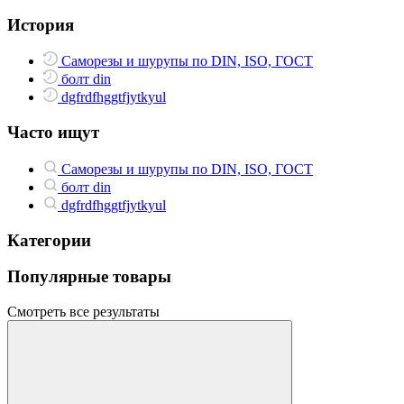
История
Саморезы и шурупы по DIN, ISO, ГОСТ
болт din
dgfrdfhggtfjytkyul
Часто ищут
Саморезы и шурупы по DIN, ISO, ГОСТ
болт din
dgfrdfhggtfjytkyul
Категории
Популярные товары
Смотреть все результаты