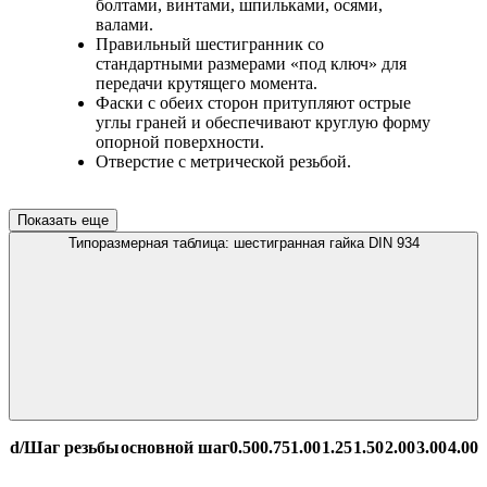
болтами, винтами, шпильками, осями,
валами.
Правильный шестигранник со
стандартными размерами «под ключ» для
передачи крутящего момента.
Фаски с обеих сторон притупляют острые
углы граней и обеспечивают круглую форму
опорной поверхности.
Отверстие с метрической резьбой.
Показать еще
Типоразмерная таблица: шестигранная гайка DIN 934
d/Шаг резьбы
основной шаг
0.50
0.75
1.00
1.25
1.50
2.00
3.00
4.00