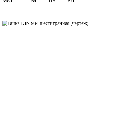
М80
64
115
6.0