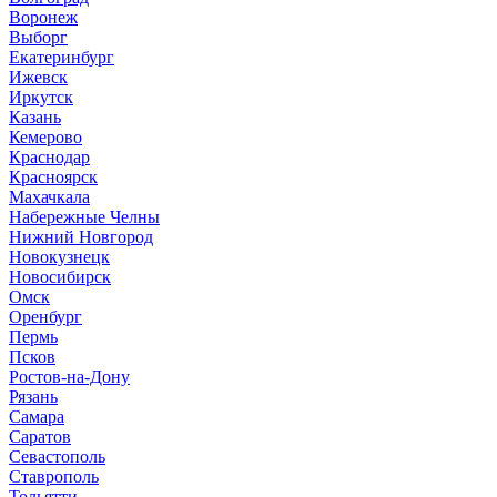
Воронеж
Выборг
Е
катеринбург
И
жевск
Иркутск
К
азань
Кемерово
Краснодар
Красноярск
М
ахачкала
Н
абережные Челны
Нижний Новгород
Новокузнецк
Новосибирск
О
мск
Оренбург
П
ермь
Псков
Р
остов-на-Дону
Рязань
С
амара
Саратов
Севастополь
Ставрополь
Т
ольятти