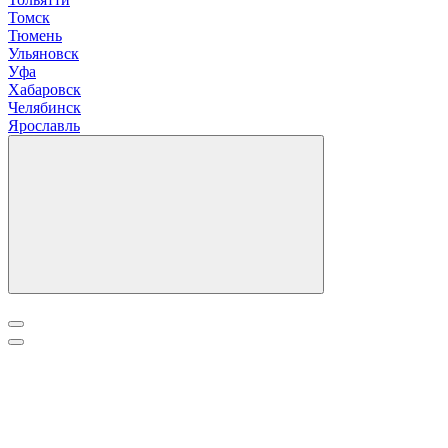
Томск
Тюмень
У
льяновск
Уфа
Х
абаровск
Ч
елябинск
Я
рославль