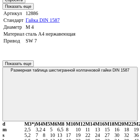
Показать еще
Артикул
12886
Стандарт
Гайка DIN 1587
Диаметр
М 4
Материал
сталь A4 нержавеющая
Привод
SW 7
Показать еще
Размерная таблица шестигранной колпачковой гайки DIN 1587
d
М3*)
М4
М5
М6
М8
М10
М12
М14
М16
М18
М20
М22
М
m
2,5
3,2
4
5
6,5
8
10
11
13
15
16
18
19
s
5,2
7
8
10
13
17
19
22
24
27
30
32
36