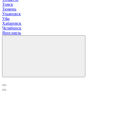
Томск
Тюмень
У
льяновск
Уфа
Х
абаровск
Ч
елябинск
Я
рославль