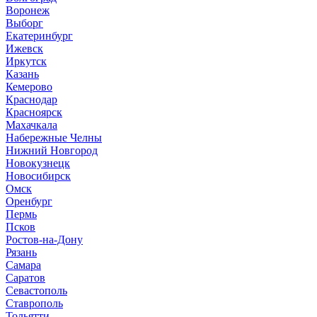
Воронеж
Выборг
Е
катеринбург
И
жевск
Иркутск
К
азань
Кемерово
Краснодар
Красноярск
М
ахачкала
Н
абережные Челны
Нижний Новгород
Новокузнецк
Новосибирск
О
мск
Оренбург
П
ермь
Псков
Р
остов-на-Дону
Рязань
С
амара
Саратов
Севастополь
Ставрополь
Т
ольятти