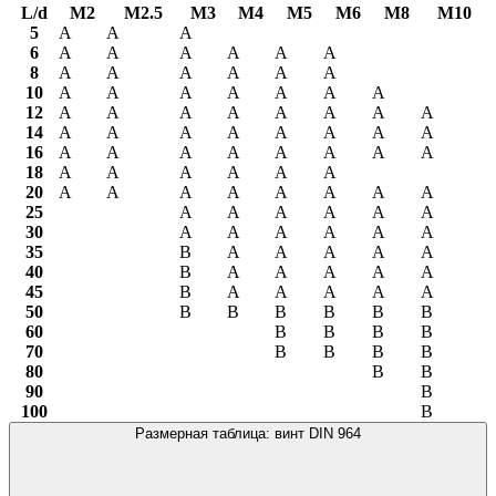
L/d
М2
М2.5
М3
М4
М5
М6
М8
М10
5
А
А
А
6
А
А
А
А
А
А
8
А
А
А
А
А
А
10
А
А
А
А
А
А
А
12
А
А
А
А
А
А
А
А
14
А
А
А
А
А
А
А
А
16
А
А
А
А
А
А
А
А
18
А
А
А
А
А
А
20
А
А
А
А
А
А
А
А
25
А
А
А
А
А
А
30
А
А
А
А
А
А
35
В
А
А
А
А
А
40
В
А
А
А
А
А
45
В
А
А
А
А
А
50
В
В
В
В
В
В
60
В
В
В
В
70
В
В
В
В
80
В
В
90
В
100
В
Размерная таблица: винт DIN 964