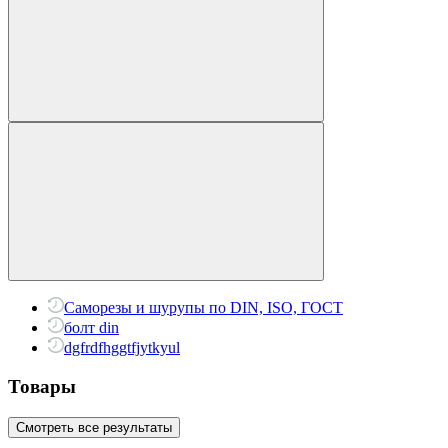
Саморезы и шурупы по DIN, ISO, ГОСТ
болт din
dgfrdfhggtfjytkyul
Товары
Смотреть все результаты