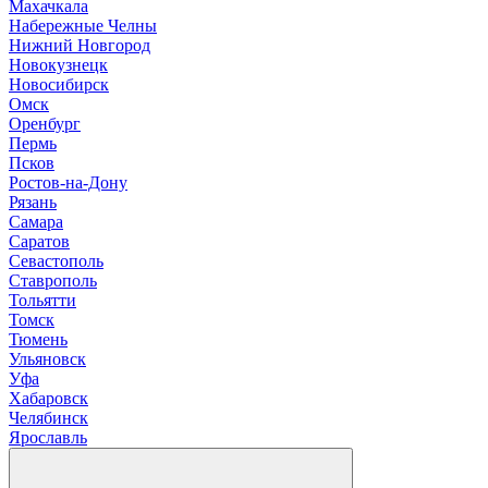
М
ахачкала
Н
абережные Челны
Нижний Новгород
Новокузнецк
Новосибирск
О
мск
Оренбург
П
ермь
Псков
Р
остов-на-Дону
Рязань
С
амара
Саратов
Севастополь
Ставрополь
Т
ольятти
Томск
Тюмень
У
льяновск
Уфа
Х
абаровск
Ч
елябинск
Я
рославль