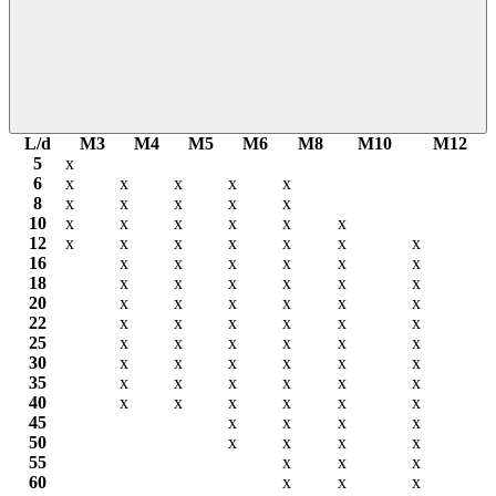
L/d
М3
М4
М5
М6
М8
М10
М12
5
х
6
х
х
х
х
х
8
х
х
х
х
х
10
х
х
х
х
х
х
12
х
х
х
х
х
х
х
16
х
х
х
х
х
х
18
х
х
х
х
х
х
20
х
х
х
х
х
х
22
х
х
х
х
х
х
25
х
х
х
х
х
х
30
х
х
х
х
х
х
35
х
х
х
х
х
х
40
х
х
х
х
х
х
45
х
х
х
х
50
х
х
х
х
55
х
х
х
60
х
х
х