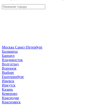
Москва
Санкт-Петербург
Б
алашиха
Барнаул
В
ладивосток
Волгоград
Воронеж
Выборг
Е
катеринбург
И
жевск
Иркутск
К
азань
Кемерово
Краснодар
Красноярск