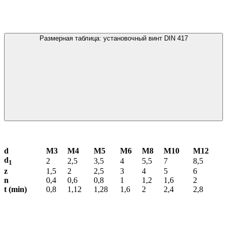
Размерная таблица: установочный винт DIN 417
d
М3
М4
М5
М6
М8
М10
М12
d
2
2,5
3,5
4
5,5
7
8,5
1
z
1,5
2
2,5
3
4
5
6
n
0,4
0,6
0,8
1
1,2
1,6
2
t (min)
0,8
1,12
1,28
1,6
2
2,4
2,8