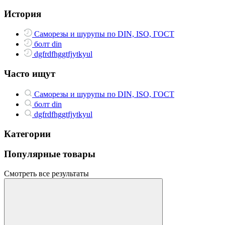
История
Саморезы и шурупы по DIN, ISO, ГОСТ
болт din
dgfrdfhggtfjytkyul
Часто ищут
Саморезы и шурупы по DIN, ISO, ГОСТ
болт din
dgfrdfhggtfjytkyul
Категории
Популярные товары
Смотреть все результаты