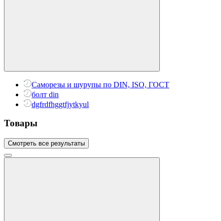
Саморезы и шурупы по DIN, ISO, ГОСТ
болт din
dgfrdfhggtfjytkyul
Товары
Смотреть все результаты