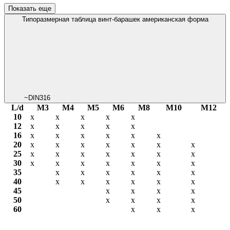
Показать еще
Типоразмерная таблица винт-барашек американская форма
~DIN316
L/d
М3
М4
М5
М6
М8
М10
М12
10
х
х
х
х
х
12
х
х
х
х
х
16
х
х
х
х
х
х
20
х
х
х
х
х
х
х
25
х
х
х
х
х
х
х
30
х
х
х
х
х
х
х
35
х
х
х
х
х
х
40
х
х
х
х
х
х
45
х
х
х
х
50
х
х
х
х
60
х
х
х