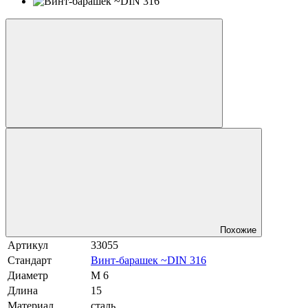
Похожие
Артикул
33055
Стандарт
Винт-барашек ~DIN 316
Диаметр
М 6
Длина
15
Материал
сталь