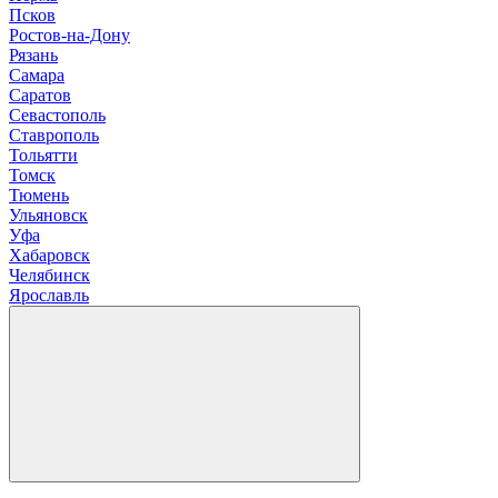
Псков
Р
остов-на-Дону
Рязань
С
амара
Саратов
Севастополь
Ставрополь
Т
ольятти
Томск
Тюмень
У
льяновск
Уфа
Х
абаровск
Ч
елябинск
Я
рославль