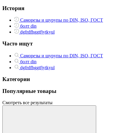
История
Саморезы и шурупы по DIN, ISO, ГОСТ
болт din
dgfrdfhggtfjytkyul
Часто ищут
Саморезы и шурупы по DIN, ISO, ГОСТ
болт din
dgfrdfhggtfjytkyul
Категории
Популярные товары
Смотреть все результаты