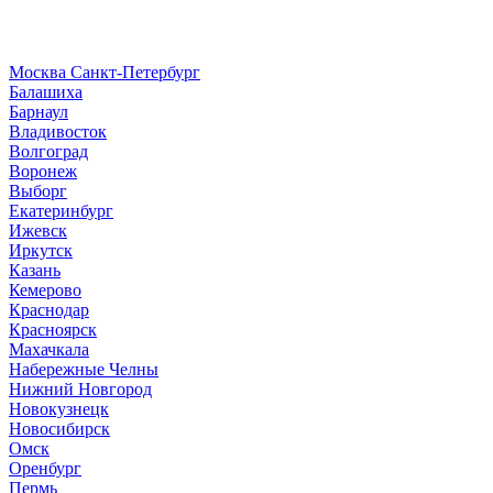
Москва
Санкт-Петербург
Б
алашиха
Барнаул
В
ладивосток
Волгоград
Воронеж
Выборг
Е
катеринбург
И
жевск
Иркутск
К
азань
Кемерово
Краснодар
Красноярск
М
ахачкала
Н
абережные Челны
Нижний Новгород
Новокузнецк
Новосибирск
О
мск
Оренбург
П
ермь