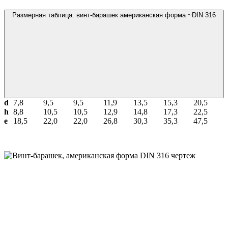
Размерная таблица: винт-барашек американская форма ~DIN 316
d
7,8
9,5
9,5
11,9
13,5
15,3
20,5
h
8,8
10,5
10,5
12,9
14,8
17,3
22,5
e
18,5
22,0
22,0
26,8
30,3
35,3
47,5